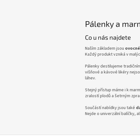
Pálenky a marm
Co u nás najdete
Naším základem jsou
ovocné
Každý produkt vzniká v malýc
Pálenky destilujeme tradiční
višňové a kávové likéry nejs
láhev.
Stejný přístup máme i k mar
zralostí plodů a šetrným zpra
Součástí nabídky jsou také
d
Nejde o univerzální balíčky, a