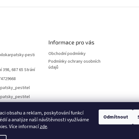
Informace pro vás
Obchodní podmínky
bilokarpatsky-pesti
Podmínky ochrany osobních
údajů
í 398, 687 65 Strání
74729668
rpatsky_pestitel
aci obsahu a reklam, poskytování funkcí
Odmítnout
Lokality
édií a analýze naší návštěvnosti využíváme
ies. Více informací
zde
.