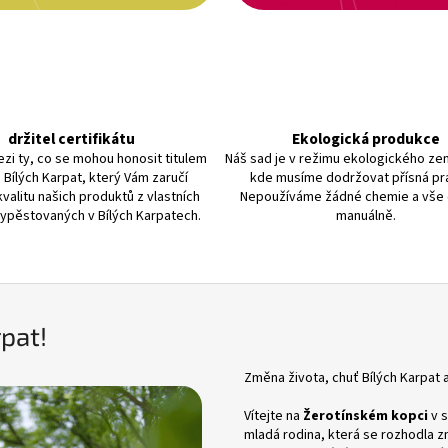
držitel certifikátu
Ekologická produkce
zi ty, co se mohou honosit titulem
Náš sad je v režimu ekologického ze
 Bílých Karpat, který Vám zaručí
kde musíme dodržovat přísná pra
kvalitu našich produktů z vlastních
Nepoužíváme žádné chemie a vše
vypěstovaných v Bílých Karpatech.
manuálně.
rpat!
Změna života, chuť Bílých Karpat
Vítejte na
Žerotínském kopci
v s
mladá rodina, která se rozhodla z