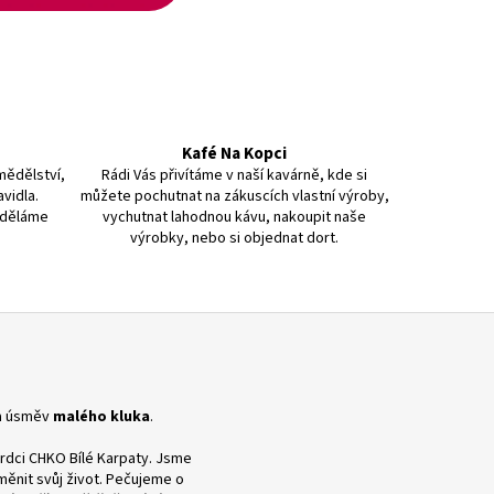
Kafé Na Kopci
mědělství,
Rádi Vás přivítáme v naší kavárně, kde si
vidla.
můžete pochutnat na zákuscích vlastní výroby,
 děláme
vychutnat lahodnou kávu, nakoupit naše
výrobky, nebo si objednat dort.
 a úsměv
malého kluka
.
rdci CHKO Bílé Karpaty. Jsme
měnit svůj život. Pečujeme o