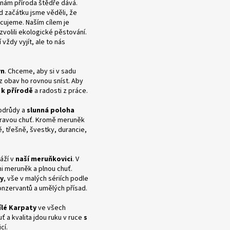
nám příroda štědře dává.
d začátku jsme věděli, že
cujeme. Naším cílem je
 zvolili ekologické pěstování.
ždy vyjít, ale to nás
yn
. Chceme, aby si v sadu
z obav ho rovnou sníst. Aby
 k přírodě
a radosti z práce.
 odrůdy a
slunná poloha
pravou chuť. Kromě meruněk
ě, třešně, švestky, durancie,
áží v
naší meruňkovici
. V
ni meruněk a plnou chuť.
y
, vše v malých sériích podle
onzervantů a umělých přísad.
ílé Karpaty
ve všech
ť a kvalita jdou ruku v ruce
s
cí.