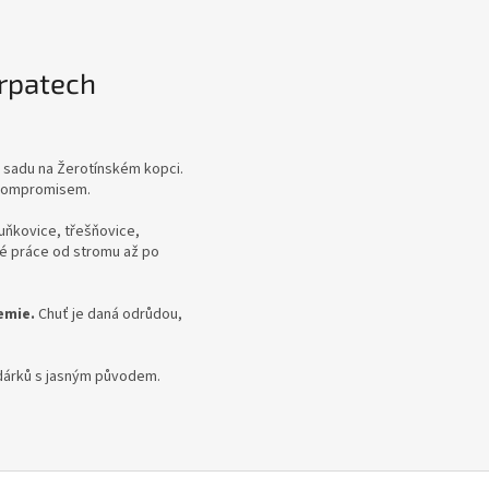
arpatech
o sadu na Žerotínském kopci.
t kompromisem.
uňkovice, třešňovice,
vé práce od stromu až po
emie.
Chuť je daná odrůdou,
 dárků s jasným původem.