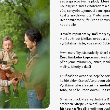
sad a zpracováváme plody, které 
Koupili jsme sad s vinohradem a o
vše, co vypěstujeme, si sami zpra
kvalita, nikoli kvantita. Proto jsme
Uvědomujeme si, že úroda nemusí v
neodradilo.
Hlavním impulzem byl
náš malý s
mohl utrhnout jakékoli ovoce a be
vyrůstal na místě, kde se učí
úctě
První meruňky nás nadchly. Staré
Žerotínského kopce
jim dávají 
pěstujeme mirabelky, jablka, višn
maliny, jahody a další.
Chuť našeho ovoce se nejvíce odr
každé skleničce ucítíte pravou vů
Vyrábíme také
vlastní marmelád
toho, co naše úroda dovolí. Bez k
S našimi produkty si vychutnáte
B
směrech. Vítejte ve světě, kde chu
láskou k přírodě
a rodinnou tradi