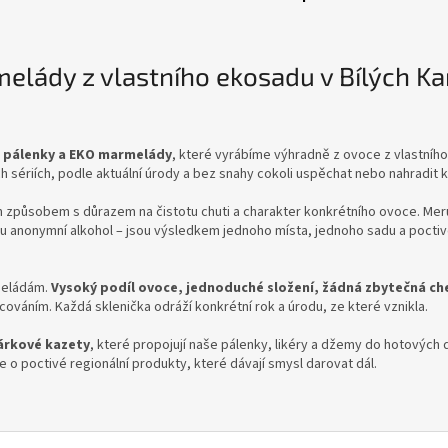
elády z vlastního ekosadu v Bílých K
 pálenky a EKO marmelády
, které vyrábíme výhradně z ovoce z vlastníh
h sériích, podle aktuální úrody a bez snahy cokoli uspěchat nebo nahradi
m způsobem s důrazem na čistotu chuti a charakter konkrétního ovoce. Mer
ou anonymní alkohol – jsou výsledkem jednoho místa, jednoho sadu a pocti
meládám.
Vysoký podíl ovoce, jednoduché složení, žádná zbytečná ch
cováním. Každá sklenička odráží konkrétní rok a úrodu, ze které vznikla.
árkové kazety
, které propojují naše pálenky, likéry a džemy do hotových
le o poctivé regionální produkty, které dávají smysl darovat dál.