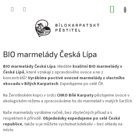
Přejít
NÁKUP
na
obsah
KOŠÍK
BIO marmelády Česká Lípa
BIO marmelády Česká Lípa
. Hledáte
kvalitní BIO marmelády v
České Lípě
, které vznikají z opravdového ovoce a ne z
koncentrátů?
Vyrábíme poctivé ovocné marmelády z vlastního
ekosadu v Bílých Karpatech
. Expedujeme po celé ČR.
Na Žerotínském kopci v srdci
CHKO Bílé Karpaty
pěstujeme ovoce v
ekologickém režimu a zpracováváme ho do marmelád v malých šaržích.
Naše marmelády vyrábíme ručně, bez zbytečných přísad a s
respektem k přírodě.
Objednávky expedujeme po celé České
republice
, takže si je můžete vychutnat kdekoliv – bez ohledu na
místo.