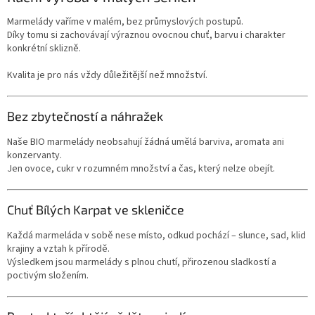
Marmelády vaříme v malém, bez průmyslových postupů.
Díky tomu si zachovávají výraznou ovocnou chuť, barvu i charakter
konkrétní sklizně.
Kvalita je pro nás vždy důležitější než množství.
Bez zbytečností a náhražek
Naše BIO marmelády neobsahují žádná umělá barviva, aromata ani
konzervanty.
Jen ovoce, cukr v rozumném množství a čas, který nelze obejít.
Chuť Bílých Karpat ve skleničce
Každá marmeláda v sobě nese místo, odkud pochází – slunce, sad, klid
krajiny a vztah k přírodě.
Výsledkem jsou marmelády s plnou chutí, přirozenou sladkostí a
poctivým složením.