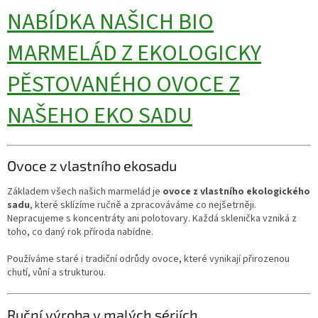
NABÍDKA NAŠICH BIO
MARMELÁD Z EKOLOGICKY
PĚSTOVANÉHO OVOCE Z
NAŠEHO EKO SADU
Ovoce z vlastního ekosadu
Základem všech našich marmelád je
ovoce z vlastního ekologického
sadu
, které sklízíme ručně a zpracováváme co nejšetrněji.
Nepracujeme s koncentráty ani polotovary. Každá sklenička vzniká z
toho, co daný rok příroda nabídne.
Používáme staré i tradiční odrůdy ovoce, které vynikají přirozenou
chutí, vůní a strukturou.
Ruční výroba v malých sériích