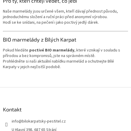
Pro ty, kteří chtějí vědět, co jedí
Naše marmelády jsou určené všem, kteří dávají přednost původu,
jednoduchému složení a ruční práci před anonymní výrobou.
Hodí se ke snídani, na pečení i jako poctivý jedlý dárek.
BIO marmelády z Bílých Karpat
Pokud hledáte
poctivé BIO marmelády
, které vznikají v souladu s
přírodou a bez kompromisů, jste na správném místě.
Prohlédněte si naši aktuální nabídku marmelád a ochutnejte Bílé
Karpaty v jejich nejčistší podobě.
Z
á
p
a
Kontakt
t
info
@
bilokarpatsky-pestitel.cz
í
U Hlavní 398, 687 65 Strání