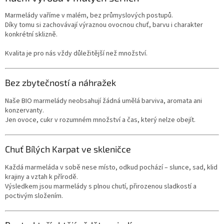
Marmelády vaříme v malém, bez průmyslových postupů.
Díky tomu si zachovávají výraznou ovocnou chuť, barvu i charakter
konkrétní sklizně.
Kvalita je pro nás vždy důležitější než množství.
Bez zbytečností a náhražek
Naše BIO marmelády neobsahují žádná umělá barviva, aromata ani
konzervanty.
Jen ovoce, cukr v rozumném množství a čas, který nelze obejít.
Chuť Bílých Karpat ve skleničce
Každá marmeláda v sobě nese místo, odkud pochází – slunce, sad, klid
krajiny a vztah k přírodě.
Výsledkem jsou marmelády s plnou chutí, přirozenou sladkostí a
poctivým složením.