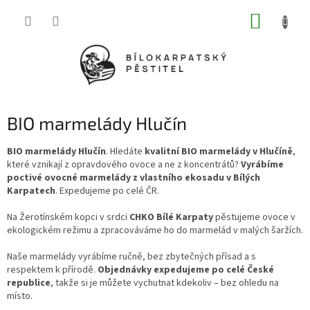
Přejít
NÁKUP
na
obsah
KOŠÍK
BIO marmelády Hlučín
BIO marmelády Hlučín
. Hledáte
kvalitní BIO marmelády v Hlučíně
,
které vznikají z opravdového ovoce a ne z koncentrátů?
Vyrábíme
poctivé ovocné marmelády z vlastního ekosadu v Bílých
Karpatech
. Expedujeme po celé ČR.
Na Žerotínském kopci v srdci
CHKO Bílé Karpaty
pěstujeme ovoce v
ekologickém režimu a zpracováváme ho do marmelád v malých šaržích.
Naše marmelády vyrábíme ručně, bez zbytečných přísad a s
respektem k přírodě.
Objednávky expedujeme po celé České
republice
, takže si je můžete vychutnat kdekoliv – bez ohledu na
místo.