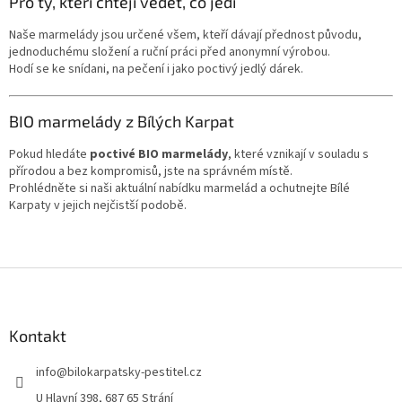
Pro ty, kteří chtějí vědět, co jedí
Naše marmelády jsou určené všem, kteří dávají přednost původu,
jednoduchému složení a ruční práci před anonymní výrobou.
Hodí se ke snídani, na pečení i jako poctivý jedlý dárek.
BIO marmelády z Bílých Karpat
Pokud hledáte
poctivé BIO marmelády
, které vznikají v souladu s
přírodou a bez kompromisů, jste na správném místě.
Prohlédněte si naši aktuální nabídku marmelád a ochutnejte Bílé
Karpaty v jejich nejčistší podobě.
Z
á
p
a
Kontakt
t
info
@
bilokarpatsky-pestitel.cz
í
U Hlavní 398, 687 65 Strání