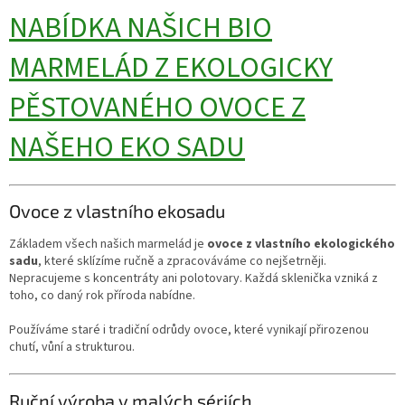
NABÍDKA NAŠICH BIO
MARMELÁD Z EKOLOGICKY
PĚSTOVANÉHO OVOCE Z
NAŠEHO EKO SADU
Ovoce z vlastního ekosadu
Základem všech našich marmelád je
ovoce z vlastního ekologického
sadu
, které sklízíme ručně a zpracováváme co nejšetrněji.
Nepracujeme s koncentráty ani polotovary. Každá sklenička vzniká z
toho, co daný rok příroda nabídne.
Používáme staré i tradiční odrůdy ovoce, které vynikají přirozenou
chutí, vůní a strukturou.
Ruční výroba v malých sériích