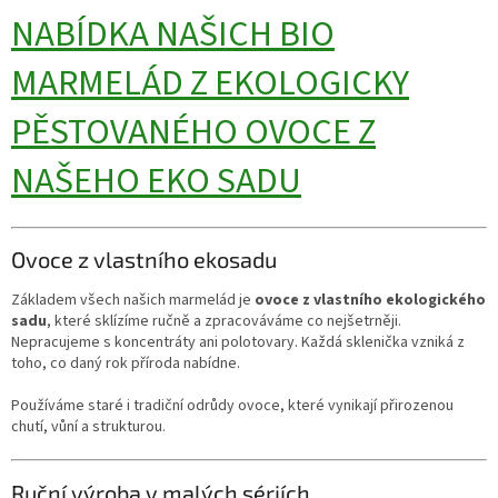
NABÍDKA NAŠICH BIO
MARMELÁD Z EKOLOGICKY
PĚSTOVANÉHO OVOCE Z
NAŠEHO EKO SADU
Ovoce z vlastního ekosadu
Základem všech našich marmelád je
ovoce z vlastního ekologického
sadu
, které sklízíme ručně a zpracováváme co nejšetrněji.
Nepracujeme s koncentráty ani polotovary. Každá sklenička vzniká z
toho, co daný rok příroda nabídne.
Používáme staré i tradiční odrůdy ovoce, které vynikají přirozenou
chutí, vůní a strukturou.
Ruční výroba v malých sériích