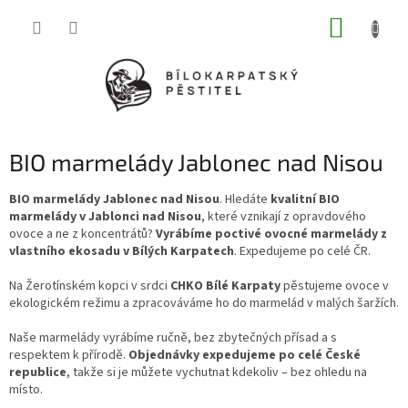
Přejít
NÁKUP
na
obsah
KOŠÍK
BIO marmelády Jablonec nad Nisou
BIO marmelády Jablonec nad Nisou
. Hledáte
kvalitní BIO
marmelády v Jablonci nad Nisou
, které vznikají z opravdového
ovoce a ne z koncentrátů?
Vyrábíme poctivé ovocné marmelády z
vlastního ekosadu v Bílých Karpatech
. Expedujeme po celé ČR.
Na Žerotínském kopci v srdci
CHKO Bílé Karpaty
pěstujeme ovoce v
ekologickém režimu a zpracováváme ho do marmelád v malých šaržích.
Naše marmelády vyrábíme ručně, bez zbytečných přísad a s
respektem k přírodě.
Objednávky expedujeme po celé České
republice
, takže si je můžete vychutnat kdekoliv – bez ohledu na
místo.