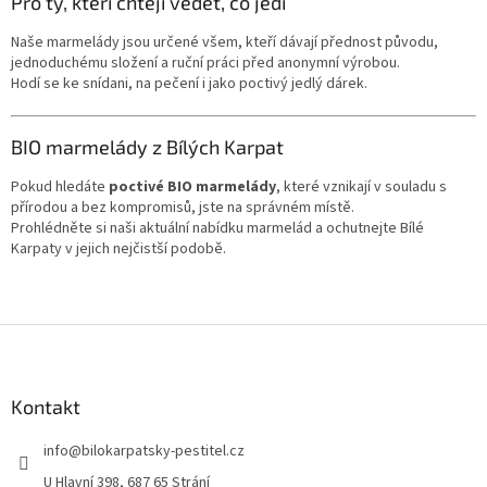
Pro ty, kteří chtějí vědět, co jedí
Naše marmelády jsou určené všem, kteří dávají přednost původu,
jednoduchému složení a ruční práci před anonymní výrobou.
Hodí se ke snídani, na pečení i jako poctivý jedlý dárek.
BIO marmelády z Bílých Karpat
Pokud hledáte
poctivé BIO marmelády
, které vznikají v souladu s
přírodou a bez kompromisů, jste na správném místě.
Prohlédněte si naši aktuální nabídku marmelád a ochutnejte Bílé
Karpaty v jejich nejčistší podobě.
Z
á
p
a
Kontakt
t
info
@
bilokarpatsky-pestitel.cz
í
U Hlavní 398, 687 65 Strání