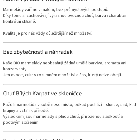
Marmelády vaříme v malém, bez průmyslových postupů.
Díky tomu si zachovávají výraznou ovocnou chuť, barvu i charakter
konkrétní sklizně.
Kvalita je pro nás vždy důležitější než množství.
Bez zbytečností a náhražek
Naše BIO marmelády neobsahují žádná umělá barviva, aromata ani
konzervanty.
Jen ovoce, cukr v rozumném množství a čas, který nelze obejít.
Chuť Bílých Karpat ve skleničce
Každá marmeláda v sobě nese místo, odkud pochází – slunce, sad, klid
krajiny a vztah k přírodě.
Výsledkem jsou marmelády s plnou chutí, přirozenou sladkostí a
poctivým složením.