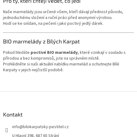
Pro ty, kteří chtějí vědět, co jedí
Naše marmelády jsou určené všem, kteří dávají přednost původu,
jednoduchému složení a ruční práci před anonymní výrobou.
Hodí se ke snídani, na pečení i jako poctivý jedlý dárek.
BIO marmelády z Bílých Karpat
Pokud hledáte
poctivé BIO marmelády
, které vznikají v souladu s
přírodou a bez kompromisů, jste na správném místě.
Prohlédněte si naši aktuální nabídku marmelád a ochutnejte Bílé
Karpaty v jejich nejčistší podobě.
Z
á
p
a
Kontakt
t
info
@
bilokarpatsky-pestitel.cz
í
U Hlavní 398, 687 65 Strání