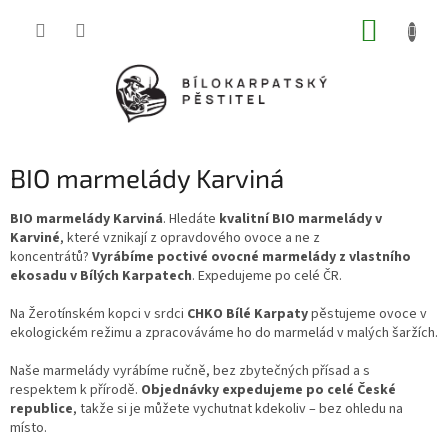
Přejít
NÁKUP
na
obsah
KOŠÍK
BIO marmelády Karviná
BIO marmelády Karviná
. Hledáte
kvalitní BIO marmelády v
Karviné
, které vznikají z opravdového ovoce a ne z
koncentrátů?
Vyrábíme poctivé ovocné marmelády z vlastního
ekosadu v Bílých Karpatech
. Expedujeme po celé ČR.
Na Žerotínském kopci v srdci
CHKO Bílé Karpaty
pěstujeme ovoce v
ekologickém režimu a zpracováváme ho do marmelád v malých šaržích.
Naše marmelády vyrábíme ručně, bez zbytečných přísad a s
respektem k přírodě.
Objednávky expedujeme po celé České
republice
, takže si je můžete vychutnat kdekoliv – bez ohledu na
místo.