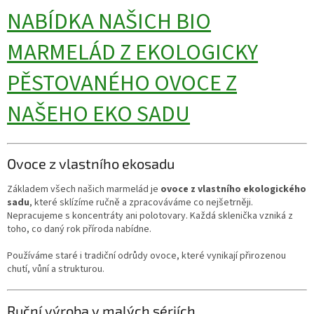
NABÍDKA NAŠICH BIO
MARMELÁD Z EKOLOGICKY
PĚSTOVANÉHO OVOCE Z
NAŠEHO EKO SADU
Ovoce z vlastního ekosadu
Základem všech našich marmelád je
ovoce z vlastního ekologického
sadu
, které sklízíme ručně a zpracováváme co nejšetrněji.
Nepracujeme s koncentráty ani polotovary. Každá sklenička vzniká z
toho, co daný rok příroda nabídne.
Používáme staré i tradiční odrůdy ovoce, které vynikají přirozenou
chutí, vůní a strukturou.
Ruční výroba v malých sériích