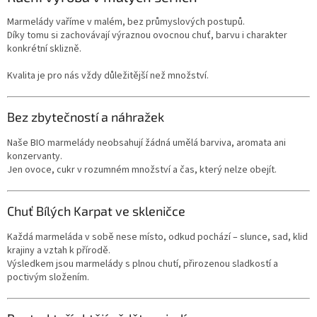
Marmelády vaříme v malém, bez průmyslových postupů.
Díky tomu si zachovávají výraznou ovocnou chuť, barvu i charakter
konkrétní sklizně.
Kvalita je pro nás vždy důležitější než množství.
Bez zbytečností a náhražek
Naše BIO marmelády neobsahují žádná umělá barviva, aromata ani
konzervanty.
Jen ovoce, cukr v rozumném množství a čas, který nelze obejít.
Chuť Bílých Karpat ve skleničce
Každá marmeláda v sobě nese místo, odkud pochází – slunce, sad, klid
krajiny a vztah k přírodě.
Výsledkem jsou marmelády s plnou chutí, přirozenou sladkostí a
poctivým složením.