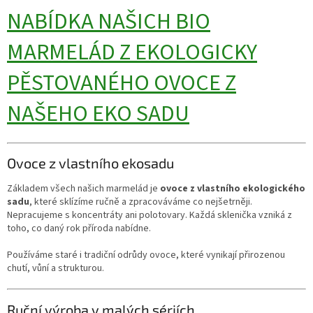
NABÍDKA NAŠICH BIO
MARMELÁD Z EKOLOGICKY
PĚSTOVANÉHO OVOCE Z
NAŠEHO EKO SADU
Ovoce z vlastního ekosadu
Základem všech našich marmelád je
ovoce z vlastního ekologického
sadu
, které sklízíme ručně a zpracováváme co nejšetrněji.
Nepracujeme s koncentráty ani polotovary. Každá sklenička vzniká z
toho, co daný rok příroda nabídne.
Používáme staré i tradiční odrůdy ovoce, které vynikají přirozenou
chutí, vůní a strukturou.
Ruční výroba v malých sériích