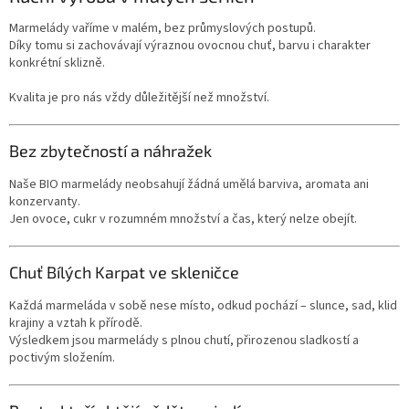
Marmelády vaříme v malém, bez průmyslových postupů.
Díky tomu si zachovávají výraznou ovocnou chuť, barvu i charakter
konkrétní sklizně.
Kvalita je pro nás vždy důležitější než množství.
Bez zbytečností a náhražek
Naše BIO marmelády neobsahují žádná umělá barviva, aromata ani
konzervanty.
Jen ovoce, cukr v rozumném množství a čas, který nelze obejít.
Chuť Bílých Karpat ve skleničce
Každá marmeláda v sobě nese místo, odkud pochází – slunce, sad, klid
krajiny a vztah k přírodě.
Výsledkem jsou marmelády s plnou chutí, přirozenou sladkostí a
poctivým složením.