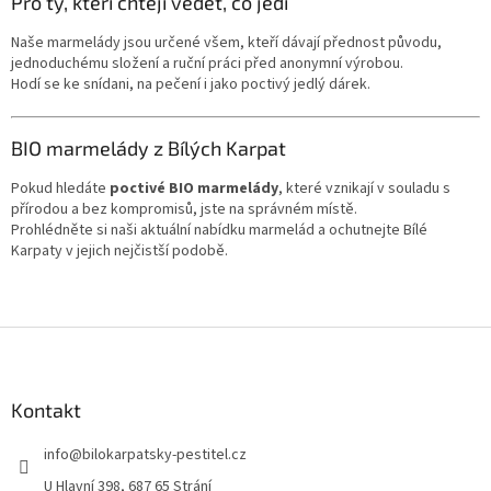
Pro ty, kteří chtějí vědět, co jedí
Naše marmelády jsou určené všem, kteří dávají přednost původu,
jednoduchému složení a ruční práci před anonymní výrobou.
Hodí se ke snídani, na pečení i jako poctivý jedlý dárek.
BIO marmelády z Bílých Karpat
Pokud hledáte
poctivé BIO marmelády
, které vznikají v souladu s
přírodou a bez kompromisů, jste na správném místě.
Prohlédněte si naši aktuální nabídku marmelád a ochutnejte Bílé
Karpaty v jejich nejčistší podobě.
Z
á
p
a
Kontakt
t
info
@
bilokarpatsky-pestitel.cz
í
U Hlavní 398, 687 65 Strání