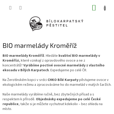
Přejít
NÁKUP
na
obsah
KOŠÍK
BIO marmelády Kroměříž
BIO marmelády Kroměříž
. Hledáte
kvalitní BIO marmelády v
Kroměřízi
, které vznikají z opravdového ovoce a ne z
koncentrátů?
Vyrábíme poctivé ovocné marmelády z vlastního
ekosadu v Bílých Karpatech
. Expedujeme po celé ČR.
Na Žerotínském kopci v srdci
CHKO Bílé Karpaty
pěstujeme ovoce v
ekologickém režimu a zpracováváme ho do marmelád v malých šaržích.
Naše marmelády vyrábíme ručně, bez zbytečných přísad a s
respektem k přírodě.
Objednávky expedujeme po celé České
republice
, takže si je můžete vychutnat kdekoliv – bez ohledu na
místo.