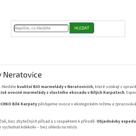
HLEDAT
 Neratovice
. Hledáte
kvalitní BIO marmelády v Neratovicích
, které vznikají z opra
ivé ovocné marmelády z vlastního ekosadu v Bílých Karpatech
. Expe
i
CHKO Bílé Karpaty
pěstujeme ovoce v ekologickém režimu a zpracováv
ně, bez zbytečných přísad a s respektem k přírodě.
Objednávky expedu
te vychutnat kdekoliv – bez ohledu na místo.