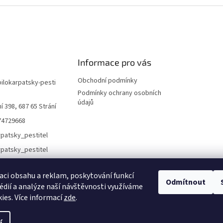
Informace pro vás
Obchodní podmínky
bilokarpatsky-pesti
Podmínky ochrany osobních
údajů
í 398, 687 65 Strání
74729668
rpatsky_pestitel
aci obsahu a reklam, poskytování funkcí
Odmítnout
Lokality
édií a analýze naší návštěvnosti využíváme
ies. Více informací
zde
.