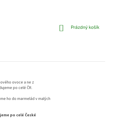
NÁKUPNÍ
Prázdný košík
KOŠÍK
vdového ovoce a ne z
dujeme po celé ČR.
áme ho do marmelád v malých
jeme po celé České