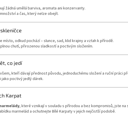
jí žádná umělá barviva, aromata ani konzervanty.
nožství a čas, který nelze obejít.
 skleničce
ísto, odkud pochází – slunce, sad, klid krajiny a vztah k přírodě.
lnou chutí, přirozenou sladkostí a poctivým složením.
ět, co jedí
šem, kteří dávají přednost původu, jednoduchému složení a ruční práci p
i jako poctivý jedlý dárek.
ch Karpat
 marmelády
, které vznikají v souladu s přírodou a bez kompromisů, jste na
nabídku marmelád a ochutnejte Bílé Karpaty v jejich nejčistší podobě.