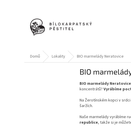
Přejít
na
obsah
Domů
Lokality
BIO marmelády Neratovice
BIO marmelády
BIO marmelády Neratovice
koncentrátů?
Vyrábíme poct
Na Žerotínském kopci v srdc
šaržích.
Naše marmelády vyrábíme ruč
republice
, takže si je může