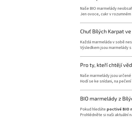
Naše BIO marmelády neobsahu
Jen ovoce, cukr v rozumném m
Chuť Bílých Karpat ve
Každá marmeláda v sobě nese m
Výsledkem jsou marmelády s p
Pro ty, kteří chtějí věd
Naše marmelády jsou určené v
Hodí se ke snídani, na pečení 
BIO marmelády z Bílý
Pokud hledáte
poctivé BIO
Prohlédněte si naši aktuální 