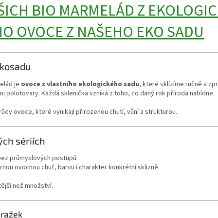
ŠICH BIO MARMELÁD Z EKOLOGIC
O OVOCE Z NAŠEHO EKO SADU
ekosadu
elád je
ovoce z vlastního ekologického sadu
, které sklízíme ručně a z
i polotovary. Každá sklenička vzniká z toho, co daný rok příroda nabídne.
růdy ovoce, které vynikají přirozenou chutí, vůní a strukturou.
ých sériích
bez průmyslových postupů.
znou ovocnou chuť, barvu i charakter konkrétní sklizně.
tější než množství.
hražek