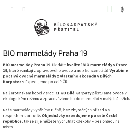
Přejít
NÁKUP
na
obsah
KOŠÍK
BIO marmelády Praha 19
BIO marmelády Praha 19
. Hledáte
kvalitní BIO marmelády v Praze
19
, které vznikají z opravdového ovoce a ne z koncentrátů?
Vyrábíme
poctivé ovocné marmelády z vlastního ekosadu v Bílých
Karpatech
. Expedujeme po celé ČR.
Na Žerotínském kopci v srdci
CHKO Bílé Karpaty
pěstujeme ovoce v
ekologickém režimu a zpracováváme ho do marmelád v malých šaržích.
Naše marmelády vyrábíme ručně, bez zbytečných přísad a s
respektem k přírodě.
Objednávky expedujeme po celé České
republice
, takže si je můžete vychutnat kdekoliv – bez ohledu na
místo.