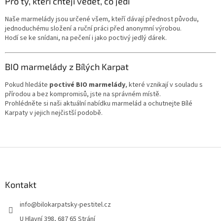
Pro ty, kteří chtějí vědět, co jedí
Naše marmelády jsou určené všem, kteří dávají přednost původu,
jednoduchému složení a ruční práci před anonymní výrobou.
Hodí se ke snídani, na pečení i jako poctivý jedlý dárek.
BIO marmelády z Bílých Karpat
Pokud hledáte
poctivé BIO marmelády
, které vznikají v souladu s
přírodou a bez kompromisů, jste na správném místě.
Prohlédněte si naši aktuální nabídku marmelád a ochutnejte Bílé
Karpaty v jejich nejčistší podobě.
Z
á
p
a
Kontakt
t
info
@
bilokarpatsky-pestitel.cz
í
U Hlavní 398, 687 65 Strání