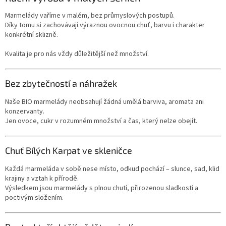
Marmelády vaříme v malém, bez průmyslových postupů.
Díky tomu si zachovávají výraznou ovocnou chuť, barvu i charakter
konkrétní sklizně.
Kvalita je pro nás vždy důležitější než množství.
Bez zbytečností a náhražek
Naše BIO marmelády neobsahují žádná umělá barviva, aromata ani
konzervanty.
Jen ovoce, cukr v rozumném množství a čas, který nelze obejít.
Chuť Bílých Karpat ve skleničce
Každá marmeláda v sobě nese místo, odkud pochází – slunce, sad, klid
krajiny a vztah k přírodě.
Výsledkem jsou marmelády s plnou chutí, přirozenou sladkostí a
poctivým složením.