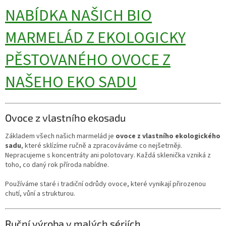
NABÍDKA NAŠICH BIO
MARMELÁD Z EKOLOGICKY
PĚSTOVANÉHO OVOCE Z
NAŠEHO EKO SADU
Ovoce z vlastního ekosadu
Základem všech našich marmelád je
ovoce z vlastního ekologického
sadu
, které sklízíme ručně a zpracováváme co nejšetrněji.
Nepracujeme s koncentráty ani polotovary. Každá sklenička vzniká z
toho, co daný rok příroda nabídne.
Používáme staré i tradiční odrůdy ovoce, které vynikají přirozenou
chutí, vůní a strukturou.
Ruční výroba v malých sériích