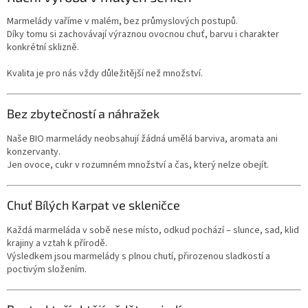
Marmelády vaříme v malém, bez průmyslových postupů.
Díky tomu si zachovávají výraznou ovocnou chuť, barvu i charakter
konkrétní sklizně.
Kvalita je pro nás vždy důležitější než množství.
Bez zbytečností a náhražek
Naše BIO marmelády neobsahují žádná umělá barviva, aromata ani
konzervanty.
Jen ovoce, cukr v rozumném množství a čas, který nelze obejít.
Chuť Bílých Karpat ve skleničce
Každá marmeláda v sobě nese místo, odkud pochází – slunce, sad, klid
krajiny a vztah k přírodě.
Výsledkem jsou marmelády s plnou chutí, přirozenou sladkostí a
poctivým složením.