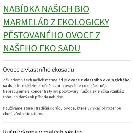
NABÍDKA NAŠICH BIO
MARMELÁD Z EKOLOGICKY
PĚSTOVANÉHO OVOCE Z
NAŠEHO EKO SADU
Ovoce z vlastního ekosadu
Základem všech našich marmelád je
ovoce z vlastního ekologického
sadu
, které sklízíme ručně a zpracováváme co nejšetrněji.
Nepracujeme s koncentráty ani polotovary. Každá sklenička vzniká z
toho, co daný rok příroda nabídne.
Používáme staré i tradiční odrůdy ovoce, které vynikají přirozenou
chutí, vůní a strukturou.
Ruční výroba v malých sériích