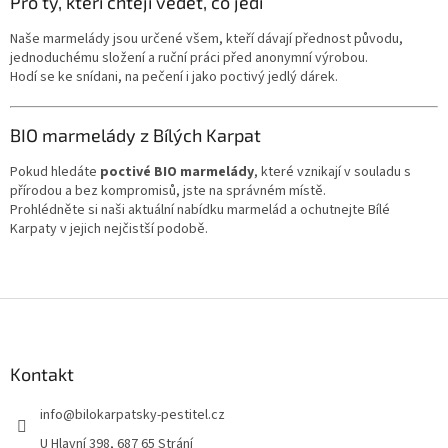
Pro ty, kteří chtějí vědět, co jedí
Naše marmelády jsou určené všem, kteří dávají přednost původu,
jednoduchému složení a ruční práci před anonymní výrobou.
Hodí se ke snídani, na pečení i jako poctivý jedlý dárek.
BIO marmelády z Bílých Karpat
Pokud hledáte
poctivé BIO marmelády
, které vznikají v souladu s
přírodou a bez kompromisů, jste na správném místě.
Prohlédněte si naši aktuální nabídku marmelád a ochutnejte Bílé
Karpaty v jejich nejčistší podobě.
Z
á
p
a
Kontakt
t
info
@
bilokarpatsky-pestitel.cz
í
U Hlavní 398, 687 65 Strání