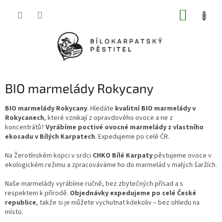
Přejít
NÁKUP
na
obsah
KOŠÍK
BIO marmelády Rokycany
BIO marmelády Rokycany
. Hledáte
kvalitní BIO marmelády v
Rokycanech
, které vznikají z opravdového ovoce a ne z
koncentrátů?
Vyrábíme poctivé ovocné marmelády z vlastního
ekosadu v Bílých Karpatech
. Expedujeme po celé ČR.
Na Žerotínském kopci v srdci
CHKO Bílé Karpaty
pěstujeme ovoce v
ekologickém režimu a zpracováváme ho do marmelád v malých šaržích.
Naše marmelády vyrábíme ručně, bez zbytečných přísad a s
respektem k přírodě.
Objednávky expedujeme po celé České
republice
, takže si je můžete vychutnat kdekoliv – bez ohledu na
místo.