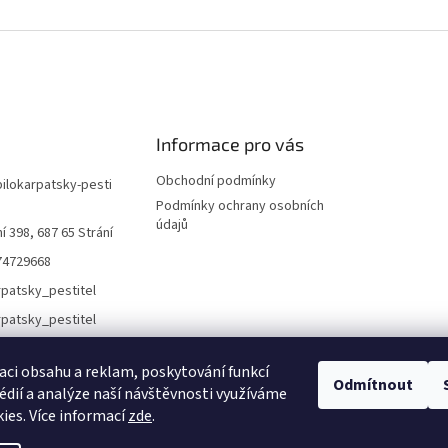
Informace pro vás
Obchodní podmínky
bilokarpatsky-pesti
Podmínky ochrany osobních
údajů
í 398, 687 65 Strání
74729668
rpatsky_pestitel
aci obsahu a reklam, poskytování funkcí
Odmítnout
Lokality
édií a analýze naší návštěvnosti využíváme
ies. Více informací
zde
.