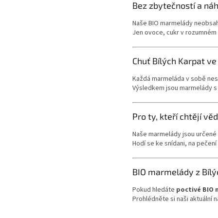
Bez zbytečností a ná
Naše BIO marmelády neobsahu
Jen ovoce, cukr v rozumném m
Chuť Bílých Karpat ve
Každá marmeláda v sobě nese m
Výsledkem jsou marmelády s p
Pro ty, kteří chtějí věd
Naše marmelády jsou určené v
Hodí se ke snídani, na pečení 
BIO marmelády z Bílý
Pokud hledáte
poctivé BIO
Prohlédněte si naši aktuální 