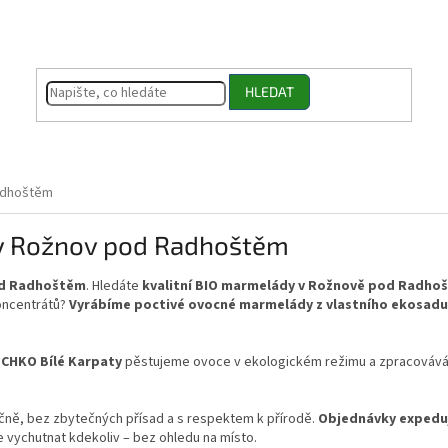
HLEDAT
adhoštěm
y Rožnov pod Radhoštěm
od Radhoštěm
. Hledáte
kvalitní BIO marmelády v Rožnově pod Radho
oncentrátů?
Vyrábíme poctivé ovocné marmelády z vlastního ekosadu 
i
CHKO Bílé Karpaty
pěstujeme ovoce v ekologickém režimu a zpracováv
ně, bez zbytečných přísad a s respektem k přírodě.
Objednávky expedu
te vychutnat kdekoliv – bez ohledu na místo.