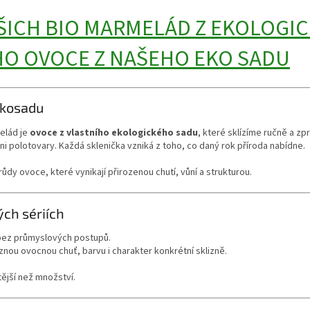
ŠICH BIO MARMELÁD Z EKOLOGIC
O OVOCE Z NAŠEHO EKO SADU
ekosadu
elád je
ovoce z vlastního ekologického sadu
, které sklízíme ručně a z
i polotovary. Každá sklenička vzniká z toho, co daný rok příroda nabídne.
růdy ovoce, které vynikají přirozenou chutí, vůní a strukturou.
ých sériích
bez průmyslových postupů.
znou ovocnou chuť, barvu i charakter konkrétní sklizně.
tější než množství.