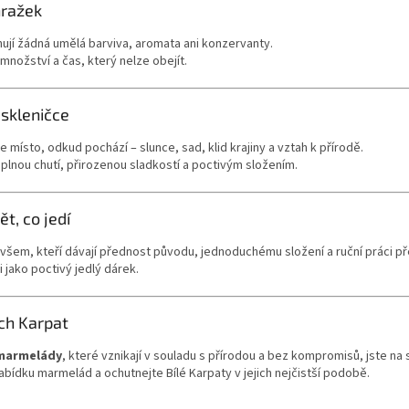
hražek
jí žádná umělá barviva, aromata ani konzervanty.
nožství a čas, který nelze obejít.
 skleničce
ísto, odkud pochází – slunce, sad, klid krajiny a vztah k přírodě.
lnou chutí, přirozenou sladkostí a poctivým složením.
ět, co jedí
šem, kteří dávají přednost původu, jednoduchému složení a ruční práci p
i jako poctivý jedlý dárek.
ch Karpat
 marmelády
, které vznikají v souladu s přírodou a bez kompromisů, jste na
nabídku marmelád a ochutnejte Bílé Karpaty v jejich nejčistší podobě.