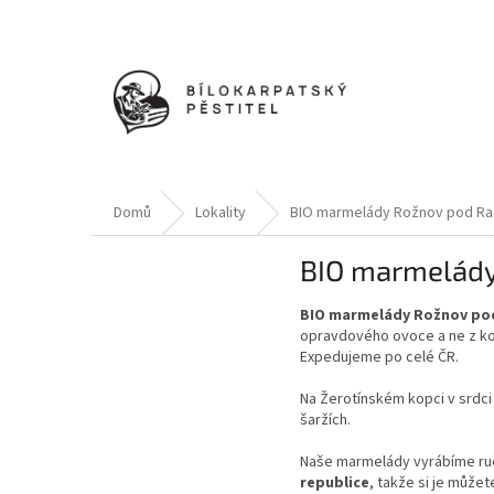
Přejít
na
obsah
Domů
Lokality
BIO marmelády Rožnov pod R
BIO marmelád
BIO marmelády Rožnov p
opravdového ovoce a ne z k
Expedujeme po celé ČR.
Na Žerotínském kopci v srdc
šaržích.
Naše marmelády vyrábíme ruč
republice
, takže si je může