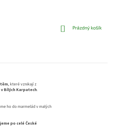
NÁKUPNÍ
Prázdný košík
KOŠÍK
štěm
, které vznikají z
v Bílých Karpatech
.
áme ho do marmelád v malých
jeme po celé České