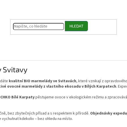
HLEDAT
 Svitavy
edáte
kvalitní BIO marmelády ve Svitavách
, které vznikají z opravdovéh
ivé ovocné marmelády z vlastního ekosadu v Bílých Karpatech
. Expe
i
CHKO Bílé Karpaty
pěstujeme ovoce v ekologickém režimu a zpracováv
ně, bez zbytečných přísad a s respektem k přírodě.
Objednávky expedu
te vychutnat kdekoliv – bez ohledu na místo.