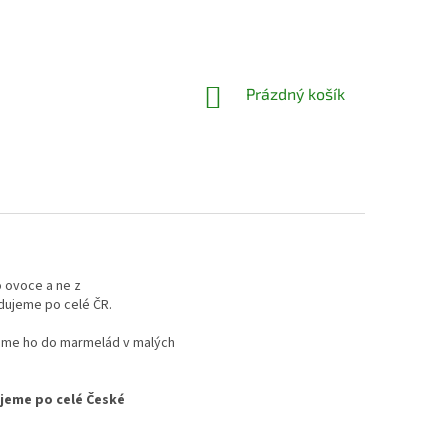
NÁKUPNÍ
Prázdný košík
KOŠÍK
o ovoce a ne z
dujeme po celé ČR.
áme ho do marmelád v malých
jeme po celé České