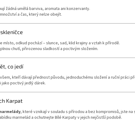
jí žádná umělá barviva, aromata ani konzervanty.
nožství a čas, který nelze obejít.
 skleničce
ísto, odkud pochází – slunce, sad, klid krajiny a vztah k přírodě.
lnou chutí, přirozenou sladkostí a poctivým složením.
ět, co jedí
šem, kteří dávají přednost původu, jednoduchému složení a ruční práci p
i jako poctivý jedlý dárek.
ch Karpat
 marmelády
, které vznikají v souladu s přírodou a bez kompromisů, jste na
nabídku marmelád a ochutnejte Bílé Karpaty v jejich nejčistší podobě.