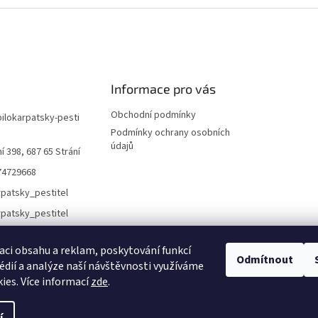
Informace pro vás
Obchodní podmínky
bilokarpatsky-pesti
Podmínky ochrany osobních
údajů
í 398, 687 65 Strání
74729668
rpatsky_pestitel
aci obsahu a reklam, poskytování funkcí
Odmítnout
Lokality
édií a analýze naší návštěvnosti využíváme
ies. Více informací
zde
.