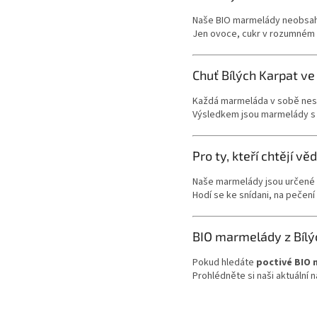
Naše BIO marmelády neobsahu
Jen ovoce, cukr v rozumném m
Chuť Bílých Karpat ve
Každá marmeláda v sobě nese m
Výsledkem jsou marmelády s p
Pro ty, kteří chtějí věd
Naše marmelády jsou určené v
Hodí se ke snídani, na pečení 
BIO marmelády z Bílý
Pokud hledáte
poctivé BIO
Prohlédněte si naši aktuální 