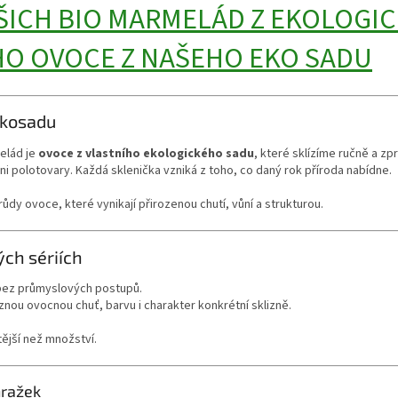
ŠICH BIO MARMELÁD Z EKOLOGIC
O OVOCE Z NAŠEHO EKO SADU
ekosadu
elád je
ovoce z vlastního ekologického sadu
, které sklízíme ručně a z
i polotovary. Každá sklenička vzniká z toho, co daný rok příroda nabídne.
růdy ovoce, které vynikají přirozenou chutí, vůní a strukturou.
ých sériích
bez průmyslových postupů.
znou ovocnou chuť, barvu i charakter konkrétní sklizně.
tější než množství.
hražek