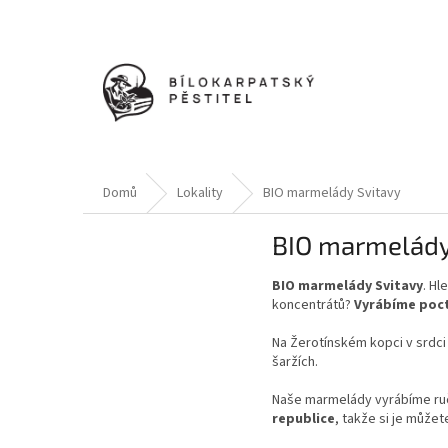
Přejít
na
obsah
Domů
Lokality
BIO marmelády Svitavy
BIO marmelády
BIO marmelády Svitavy
. Hl
koncentrátů?
Vyrábíme poct
Na Žerotínském kopci v srdc
šaržích.
Naše marmelády vyrábíme ruč
republice
, takže si je může