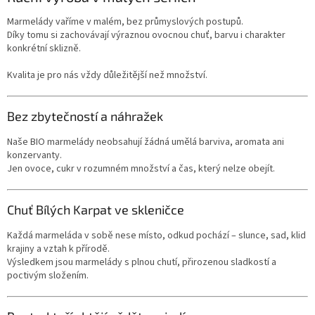
Marmelády vaříme v malém, bez průmyslových postupů.
Díky tomu si zachovávají výraznou ovocnou chuť, barvu i charakter
konkrétní sklizně.
Kvalita je pro nás vždy důležitější než množství.
Bez zbytečností a náhražek
Naše BIO marmelády neobsahují žádná umělá barviva, aromata ani
konzervanty.
Jen ovoce, cukr v rozumném množství a čas, který nelze obejít.
Chuť Bílých Karpat ve skleničce
Každá marmeláda v sobě nese místo, odkud pochází – slunce, sad, klid
krajiny a vztah k přírodě.
Výsledkem jsou marmelády s plnou chutí, přirozenou sladkostí a
poctivým složením.