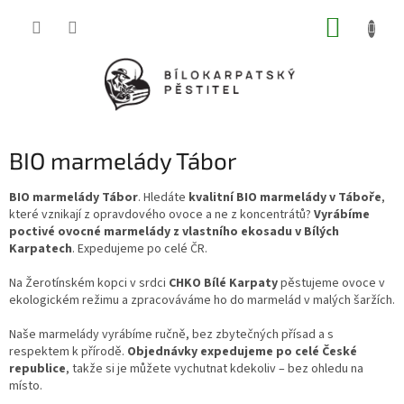
Přejít
NÁKUP
na
obsah
KOŠÍK
BIO marmelády Tábor
BIO marmelády Tábor
. Hledáte
kvalitní BIO marmelády v Táboře
,
které vznikají z opravdového ovoce a ne z koncentrátů?
Vyrábíme
poctivé ovocné marmelády z vlastního ekosadu v Bílých
Karpatech
. Expedujeme po celé ČR.
Na Žerotínském kopci v srdci
CHKO Bílé Karpaty
pěstujeme ovoce v
ekologickém režimu a zpracováváme ho do marmelád v malých šaržích.
Naše marmelády vyrábíme ručně, bez zbytečných přísad a s
respektem k přírodě.
Objednávky expedujeme po celé České
republice
, takže si je můžete vychutnat kdekoliv – bez ohledu na
místo.