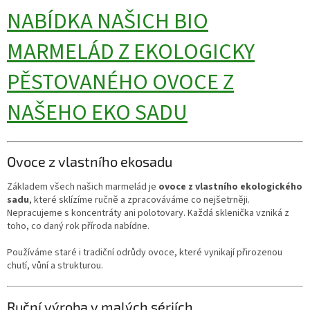
NABÍDKA NAŠICH BIO
MARMELÁD Z EKOLOGICKY
PĚSTOVANÉHO OVOCE Z
NAŠEHO EKO SADU
Ovoce z vlastního ekosadu
Základem všech našich marmelád je
ovoce z vlastního ekologického
sadu
, které sklízíme ručně a zpracováváme co nejšetrněji.
Nepracujeme s koncentráty ani polotovary. Každá sklenička vzniká z
toho, co daný rok příroda nabídne.
Používáme staré i tradiční odrůdy ovoce, které vynikají přirozenou
chutí, vůní a strukturou.
Ruční výroba v malých sériích