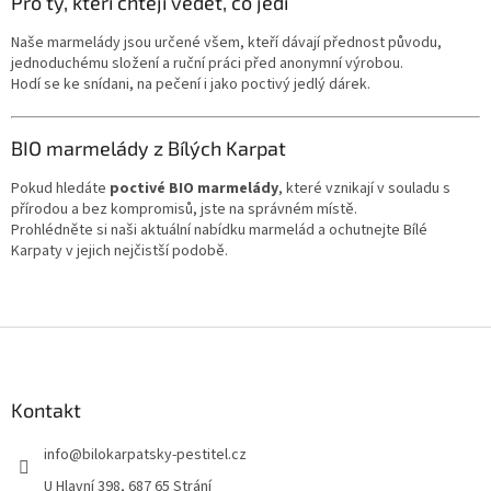
Pro ty, kteří chtějí vědět, co jedí
Naše marmelády jsou určené všem, kteří dávají přednost původu,
jednoduchému složení a ruční práci před anonymní výrobou.
Hodí se ke snídani, na pečení i jako poctivý jedlý dárek.
BIO marmelády z Bílých Karpat
Pokud hledáte
poctivé BIO marmelády
, které vznikají v souladu s
přírodou a bez kompromisů, jste na správném místě.
Prohlédněte si naši aktuální nabídku marmelád a ochutnejte Bílé
Karpaty v jejich nejčistší podobě.
Z
á
p
a
Kontakt
t
info
@
bilokarpatsky-pestitel.cz
í
U Hlavní 398, 687 65 Strání