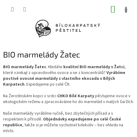
Přejít
NÁKUP
na
obsah
KOŠÍK
BIO marmelády Žatec
BIO marmelády Žatec
. Hledáte
kvalitní BIO marmelády v Žatci
,
které vznikají z opravdového ovoce a ne z koncentrátů?
Vyrábíme
poctivé ovocné marmelády z vlastního ekosadu v Bílých
Karpatech
. Expedujeme po celé ČR.
Na Žerotínském kopci v srdci
CHKO Bílé Karpaty
pěstujeme ovoce v
ekologickém režimu a zpracováváme ho do marmelád v malých šaržích.
Naše marmelády vyrábíme ručně, bez zbytečných přísad a s
respektem k přírodě.
Objednávky expedujeme po celé České
republice
, takže si je můžete vychutnat kdekoliv – bez ohledu na
místo.