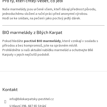
Pro ty, kteří chtějí vědět, co jedí
Naše marmelády jsou určené všem, kteří dávají přednost původu,
jednoduchému složení a ruční práci před anonymní výrobou.
Hodí se ke snídani, na pečení i jako poctivý jedlý dárek.
BIO marmelády z Bílých Karpat
Pokud hledáte
poctivé BIO marmelády
, které vznikají v souladu s
přírodou a bez kompromisů, jste na správném místě.
Prohlédněte si naši aktuální nabídku marmelád a ochutnejte Bílé
Karpaty v jejich nejčistší podobě.
Z
á
p
a
Kontakt
t
info
@
bilokarpatsky-pestitel.cz
í
U Hlavní 398, 687 65 Strání