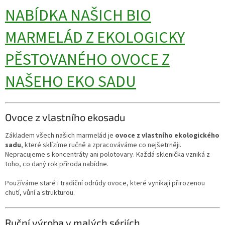
NABÍDKA NAŠICH BIO
MARMELÁD Z EKOLOGICKY
PĚSTOVANÉHO OVOCE Z
NAŠEHO EKO SADU
Ovoce z vlastního ekosadu
Základem všech našich marmelád je
ovoce z vlastního ekologického
sadu
, které sklízíme ručně a zpracováváme co nejšetrněji.
Nepracujeme s koncentráty ani polotovary. Každá sklenička vzniká z
toho, co daný rok příroda nabídne.
Používáme staré i tradiční odrůdy ovoce, které vynikají přirozenou
chutí, vůní a strukturou.
Ruční výroba v malých sériích