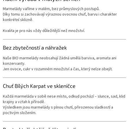
Marmelády vaříme v malém, bez průmyslových postupů.
Díky tomu si zachovávají výraznou ovocnou chuť, barvu i charakter
konkrétní sklizně.
Kvalita je pro nás vždy důležitější než množství.
Bez zbytečností a náhražek
Naše BIO marmelády neobsahují žádná umělá barviva, aromata ani
konzervanty.
Jen ovoce, cukr v rozumném množství a čas, který nelze obejít.
Chuť Bílých Karpat ve skleničce
Každá marmeláda v sobě nese místo, odkud pochází – slunce, sad, klid
krajiny a vztah k přírodě.
Výsledkem jsou marmelády s plnou chutí, přirozenou sladkostí a
poctivým složením.