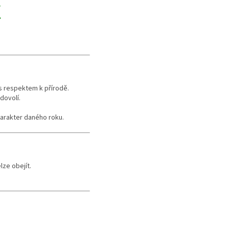
Y
 s respektem k přírodě.
dovolí.
harakter daného roku.
ze obejít.