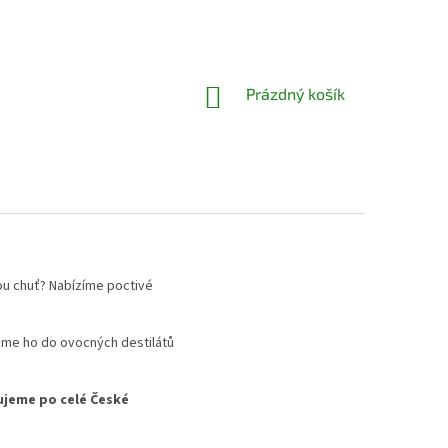
NÁKUPNÍ
Prázdný košík
KOŠÍK
vou chuť? Nabízíme poctivé
me ho do ovocných destilátů
jeme po celé České