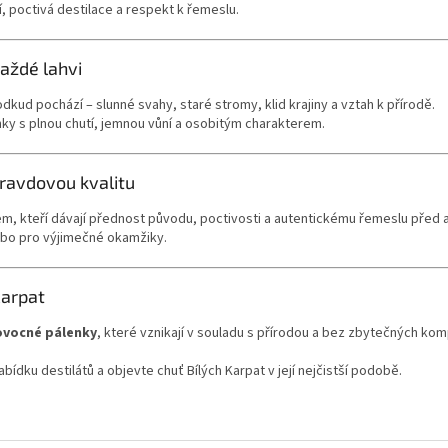
, poctivá destilace a respekt k řemeslu.
každé lahvi
odkud pochází – slunné svahy, staré stromy, klid krajiny a vztah k přírodě.
y s plnou chutí, jemnou vůní a osobitým charakterem.
opravdovou kvalitu
m, kteří dávají přednost původu, poctivosti a autentickému řemeslu před 
ebo pro výjimečné okamžiky.
Karpat
ovocné pálenky
, které vznikají v souladu s přírodou a bez zbytečných ko
abídku destilátů a objevte chuť Bílých Karpat v její nejčistší podobě.