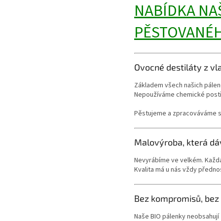
NABÍDKA NA
PĚSTOVANÉH
Ovocné destiláty z vl
Základem všech našich pálen
Nepoužíváme chemické postřik
Pěstujeme a zpracováváme sta
Malovýroba, která dá
Nevyrábíme ve velkém. Každá 
Kvalita má u nás vždy přednost
Bez kompromisů, bez 
Naše BIO pálenky neobsahují