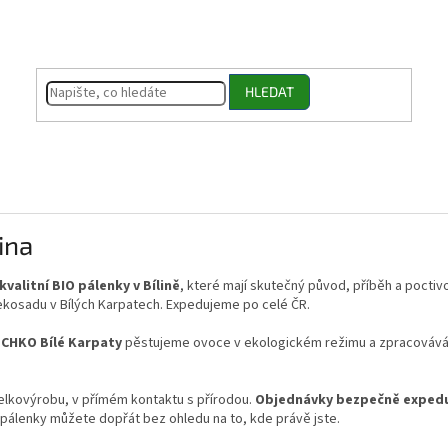
HLEDAT
ina
kvalitní BIO pálenky v Bílině
, které mají skutečný původ, příběh a pocti
 ekosadu v Bílých Karpatech. Expedujeme po celé ČR.
i
CHKO Bílé Karpaty
pěstujeme ovoce v ekologickém režimu a zpracovává
elkovýrobu, v přímém kontaktu s přírodou.
Objednávky bezpečně expedu
O pálenky můžete dopřát bez ohledu na to, kde právě jste.