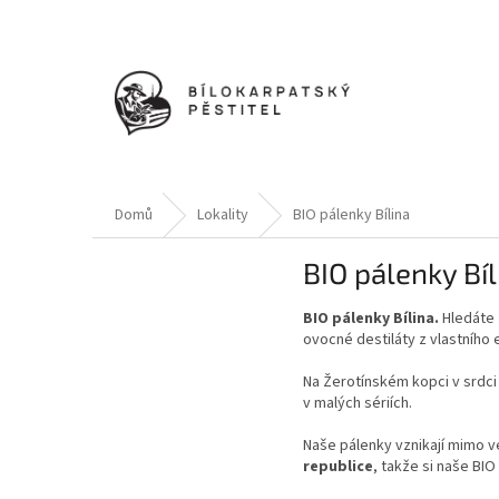
Přejít
na
obsah
Domů
Lokality
BIO pálenky Bílina
BIO pálenky Bíl
BIO pálenky Bílina.
Hledáte
ovocné destiláty z vlastního
Na Žerotínském kopci v srdc
v malých sériích.
Naše pálenky vznikají mimo v
republice
, takže si naše BI