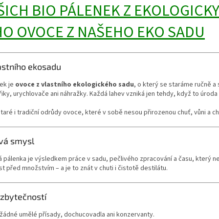
ŠICH BIO PÁLENEK Z EKOLOGICK
O OVOCE Z NAŠEHO EKO SADU
astního ekosadu
ek je
ovoce z vlastního ekologického sadu
, o který se staráme ručně a
y, urychlovače ani náhražky. Každá lahev vzniká jen tehdy, když to úroda 
ré i tradiční odrůdy ovoce, které v sobě nesou přirozenou chuť, vůni a c
vá smysl
pálenka je výsledkem práce v sadu, pečlivého zpracování a času, který nel
 před množstvím – a je to znát v chuti i čistotě destilátu.
zbytečností
 žádné umělé přísady, dochucovadla ani konzervanty.