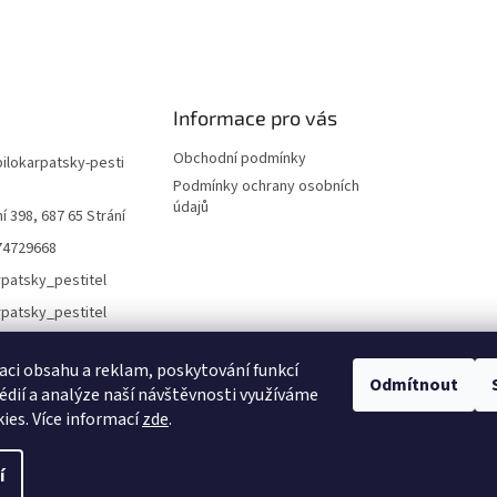
Informace pro vás
Obchodní podmínky
bilokarpatsky-pesti
Podmínky ochrany osobních
údajů
í 398, 687 65 Strání
74729668
rpatsky_pestitel
aci obsahu a reklam, poskytování funkcí
Lokality
Odmítnout
édií a analýze naší návštěvnosti využíváme
ies. Více informací
zde
.
í
áva vyhrazena.
Upravit nastavení cookies