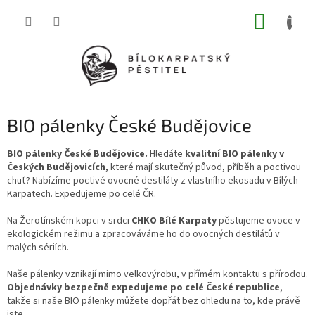
Přejít
NÁKUP
na
obsah
KOŠÍK
BIO pálenky České Budějovice
BIO pálenky České Budějovice.
Hledáte
kvalitní BIO pálenky v
Českých Budějovicích
, které mají skutečný původ, příběh a poctivou
chuť? Nabízíme poctivé ovocné destiláty z vlastního ekosadu v Bílých
Karpatech. Expedujeme po celé ČR.
Na Žerotínském kopci v srdci
CHKO Bílé Karpaty
pěstujeme ovoce v
ekologickém režimu a zpracováváme ho do ovocných destilátů v
malých sériích.
Naše pálenky vznikají mimo velkovýrobu, v přímém kontaktu s přírodou.
Objednávky bezpečně expedujeme po celé České republice
,
takže si naše BIO pálenky můžete dopřát bez ohledu na to, kde právě
jste.