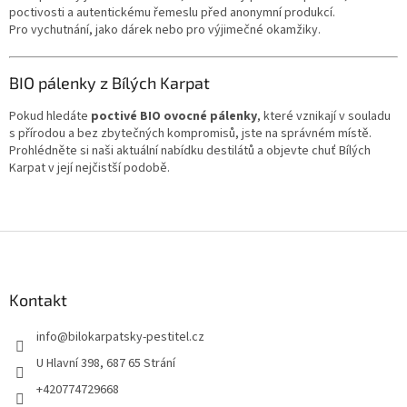
poctivosti a autentickému řemeslu před anonymní produkcí.
Pro vychutnání, jako dárek nebo pro výjimečné okamžiky.
BIO pálenky z Bílých Karpat
Pokud hledáte
poctivé BIO ovocné pálenky
, které vznikají v souladu
s přírodou a bez zbytečných kompromisů, jste na správném místě.
Prohlédněte si naši aktuální nabídku destilátů a objevte chuť Bílých
Karpat v její nejčistší podobě.
Z
á
p
a
Kontakt
t
info
@
bilokarpatsky-pestitel.cz
í
U Hlavní 398, 687 65 Strání
+420774729668