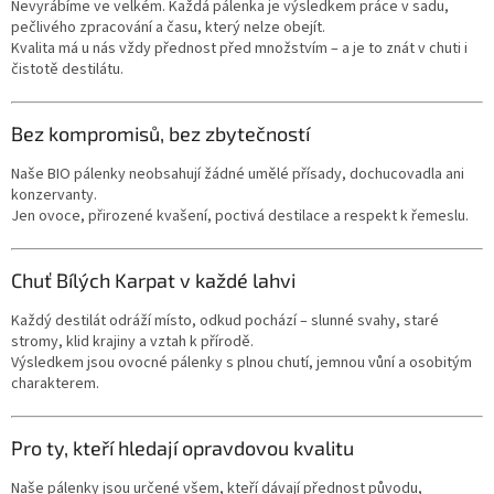
Nevyrábíme ve velkém. Každá pálenka je výsledkem práce v sadu,
pečlivého zpracování a času, který nelze obejít.
Kvalita má u nás vždy přednost před množstvím – a je to znát v chuti i
čistotě destilátu.
Bez kompromisů, bez zbytečností
Naše BIO pálenky neobsahují žádné umělé přísady, dochucovadla ani
konzervanty.
Jen ovoce, přirozené kvašení, poctivá destilace a respekt k řemeslu.
Chuť Bílých Karpat v každé lahvi
Každý destilát odráží místo, odkud pochází – slunné svahy, staré
stromy, klid krajiny a vztah k přírodě.
Výsledkem jsou ovocné pálenky s plnou chutí, jemnou vůní a osobitým
charakterem.
Pro ty, kteří hledají opravdovou kvalitu
Naše pálenky jsou určené všem, kteří dávají přednost původu,