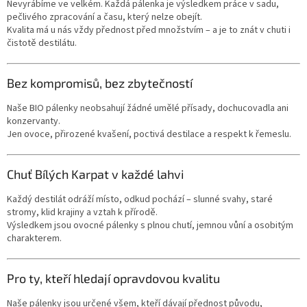
Nevyrábíme ve velkém. Každá pálenka je výsledkem práce v sadu,
pečlivého zpracování a času, který nelze obejít.
Kvalita má u nás vždy přednost před množstvím – a je to znát v chuti i
čistotě destilátu.
Bez kompromisů, bez zbytečností
Naše BIO pálenky neobsahují žádné umělé přísady, dochucovadla ani
konzervanty.
Jen ovoce, přirozené kvašení, poctivá destilace a respekt k řemeslu.
Chuť Bílých Karpat v každé lahvi
Každý destilát odráží místo, odkud pochází – slunné svahy, staré
stromy, klid krajiny a vztah k přírodě.
Výsledkem jsou ovocné pálenky s plnou chutí, jemnou vůní a osobitým
charakterem.
Pro ty, kteří hledají opravdovou kvalitu
Naše pálenky jsou určené všem, kteří dávají přednost původu,