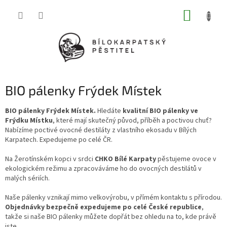
Přejít
NÁKUP
na
obsah
KOŠÍK
BIO pálenky Frýdek Místek
BIO pálenky Frýdek Místek.
Hledáte
kvalitní BIO pálenky ve
Frýdku Místku
, které mají skutečný původ, příběh a poctivou chuť?
Nabízíme poctivé ovocné destiláty z vlastního ekosadu v Bílých
Karpatech. Expedujeme po celé ČR.
Na Žerotínském kopci v srdci
CHKO Bílé Karpaty
pěstujeme ovoce v
ekologickém režimu a zpracováváme ho do ovocných destilátů v
malých sériích.
Naše pálenky vznikají mimo velkovýrobu, v přímém kontaktu s přírodou.
Objednávky bezpečně expedujeme po celé České republice
,
takže si naše BIO pálenky můžete dopřát bez ohledu na to, kde právě
jste.