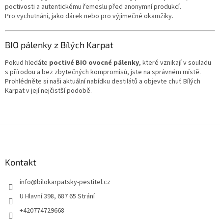
poctivosti a autentickému řemeslu před anonymní produkcí.
Pro vychutnání, jako dárek nebo pro výjimečné okamžiky.
BIO pálenky z Bílých Karpat
Pokud hledáte
poctivé BIO ovocné pálenky
, které vznikají v souladu
s přírodou a bez zbytečných kompromisů, jste na správném místě.
Prohlédněte si naši aktuální nabídku destilátů a objevte chuť Bílých
Karpat v její nejčistší podobě.
Z
á
p
a
Kontakt
t
info
@
bilokarpatsky-pestitel.cz
í
U Hlavní 398, 687 65 Strání
+420774729668