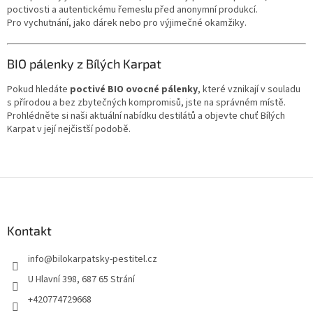
poctivosti a autentickému řemeslu před anonymní produkcí.
Pro vychutnání, jako dárek nebo pro výjimečné okamžiky.
BIO pálenky z Bílých Karpat
Pokud hledáte
poctivé BIO ovocné pálenky
, které vznikají v souladu
s přírodou a bez zbytečných kompromisů, jste na správném místě.
Prohlédněte si naši aktuální nabídku destilátů a objevte chuť Bílých
Karpat v její nejčistší podobě.
Z
á
p
a
Kontakt
t
info
@
bilokarpatsky-pestitel.cz
í
U Hlavní 398, 687 65 Strání
+420774729668