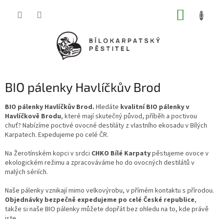
Přejít
NÁKUP
na
obsah
KOŠÍK
BIO pálenky Havlíčkův Brod
BIO pálenky Havlíčkův Brod.
Hledáte
kvalitní BIO pálenky v
Havlíčkově Brodu
, které mají skutečný původ, příběh a poctivou
chuť? Nabízíme poctivé ovocné destiláty z vlastního ekosadu v Bílých
Karpatech. Expedujeme po celé ČR.
Na Žerotínském kopci v srdci
CHKO Bílé Karpaty
pěstujeme ovoce v
ekologickém režimu a zpracováváme ho do ovocných destilátů v
malých sériích.
Naše pálenky vznikají mimo velkovýrobu, v přímém kontaktu s přírodou.
Objednávky bezpečně expedujeme po celé České republice
,
takže si naše BIO pálenky můžete dopřát bez ohledu na to, kde právě
jste.