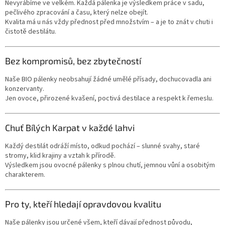
Nevyrábíme ve velkém. Každá pálenka je výsledkem práce v sadu,
pečlivého zpracování a času, který nelze obejít.
Kvalita má u nás vždy přednost před množstvím – a je to znát v chuti i
čistotě destilátu.
Bez kompromisů, bez zbytečností
Naše BIO pálenky neobsahují žádné umělé přísady, dochucovadla ani
konzervanty.
Jen ovoce, přirozené kvašení, poctivá destilace a respekt k řemeslu.
Chuť Bílých Karpat v každé lahvi
Každý destilát odráží místo, odkud pochází – slunné svahy, staré
stromy, klid krajiny a vztah k přírodě.
Výsledkem jsou ovocné pálenky s plnou chutí, jemnou vůní a osobitým
charakterem.
Pro ty, kteří hledají opravdovou kvalitu
Naše pálenky jsou určené všem, kteří dávají přednost původu,