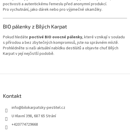
poctivosti a autentickému řemeslu před anonymní produkcí.
Pro vychutnání, jako dárek nebo pro výjimečné okamžiky.
BIO pálenky z Bílých Karpat
Pokud hledáte
poctivé BIO ovocné pálenky
, které vznikají v souladu
s přírodou a bez zbytečných kompromisů, jste na správném místě.
Prohlédněte si naši aktuální nabídku destilátů a objevte chuť Bílých
Karpat v její nejčistší podobě.
Z
á
p
a
Kontakt
t
info
@
bilokarpatsky-pestitel.cz
í
U Hlavní 398, 687 65 Strání
+420774729668