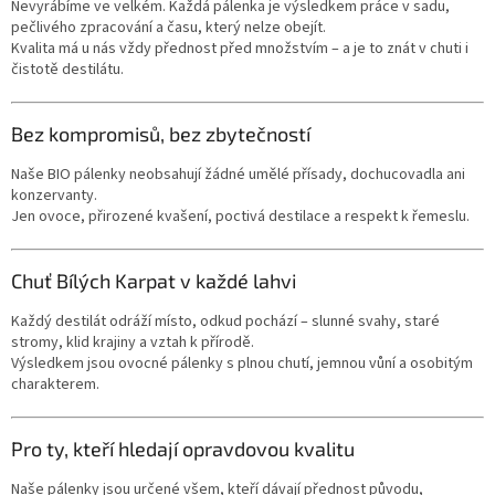
Nevyrábíme ve velkém. Každá pálenka je výsledkem práce v sadu,
pečlivého zpracování a času, který nelze obejít.
Kvalita má u nás vždy přednost před množstvím – a je to znát v chuti i
čistotě destilátu.
Bez kompromisů, bez zbytečností
Naše BIO pálenky neobsahují žádné umělé přísady, dochucovadla ani
konzervanty.
Jen ovoce, přirozené kvašení, poctivá destilace a respekt k řemeslu.
Chuť Bílých Karpat v každé lahvi
Každý destilát odráží místo, odkud pochází – slunné svahy, staré
stromy, klid krajiny a vztah k přírodě.
Výsledkem jsou ovocné pálenky s plnou chutí, jemnou vůní a osobitým
charakterem.
Pro ty, kteří hledají opravdovou kvalitu
Naše pálenky jsou určené všem, kteří dávají přednost původu,