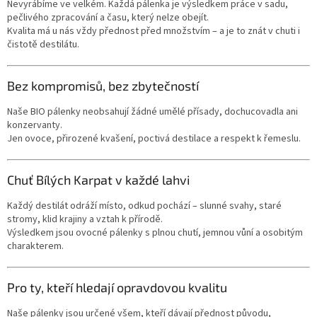
Nevyrábíme ve velkém. Každá pálenka je výsledkem práce v sadu,
pečlivého zpracování a času, který nelze obejít.
Kvalita má u nás vždy přednost před množstvím – a je to znát v chuti i
čistotě destilátu.
Bez kompromisů, bez zbytečností
Naše BIO pálenky neobsahují žádné umělé přísady, dochucovadla ani
konzervanty.
Jen ovoce, přirozené kvašení, poctivá destilace a respekt k řemeslu.
Chuť Bílých Karpat v každé lahvi
Každý destilát odráží místo, odkud pochází – slunné svahy, staré
stromy, klid krajiny a vztah k přírodě.
Výsledkem jsou ovocné pálenky s plnou chutí, jemnou vůní a osobitým
charakterem.
Pro ty, kteří hledají opravdovou kvalitu
Naše pálenky jsou určené všem, kteří dávají přednost původu,