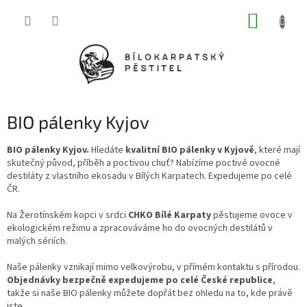
Přejít
NÁKUP
na
obsah
KOŠÍK
BIO pálenky Kyjov
BIO pálenky Kyjov.
Hledáte
kvalitní BIO pálenky v Kyjově
, které mají
skutečný původ, příběh a poctivou chuť? Nabízíme poctivé ovocné
destiláty z vlastního ekosadu v Bílých Karpatech. Expedujeme po celé
ČR.
Na Žerotínském kopci v srdci
CHKO Bílé Karpaty
pěstujeme ovoce v
ekologickém režimu a zpracováváme ho do ovocných destilátů v
malých sériích.
Naše pálenky vznikají mimo velkovýrobu, v přímém kontaktu s přírodou.
Objednávky bezpečně expedujeme po celé České republice
,
takže si naše BIO pálenky můžete dopřát bez ohledu na to, kde právě
jste.