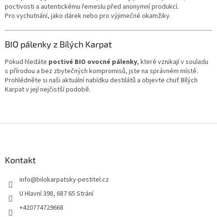
poctivosti a autentickému řemeslu před anonymní produkcí.
Pro vychutnání, jako dárek nebo pro výjimečné okamžiky.
BIO pálenky z Bílých Karpat
Pokud hledáte
poctivé BIO ovocné pálenky
, které vznikají v souladu
s přírodou a bez zbytečných kompromisů, jste na správném místě.
Prohlédněte si naši aktuální nabídku destilátů a objevte chuť Bílých
Karpat v její nejčistší podobě.
Z
á
p
a
Kontakt
t
info
@
bilokarpatsky-pestitel.cz
í
U Hlavní 398, 687 65 Strání
+420774729668