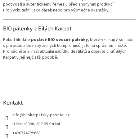
poctivosti a autentickému řemeslu před anonymní produkcí.
Pro vychutnání, jako dárek nebo pro výjimečné okamžiky.
BIO pálenky z Bílých Karpat
Pokud hledáte
poctivé BIO ovocné pálenky
, které vznikají v souladu
s přírodou a bez zbytečných kompromisů, jste na správném místě.
Prohlédněte si naši aktuální nabídku destilátů a objevte chuť Bílých
Karpat v její nejčistší podobě.
Z
á
p
a
Kontakt
t
info
@
bilokarpatsky-pestitel.cz
í
U Hlavní 398, 687 65 Strání
+420774729668