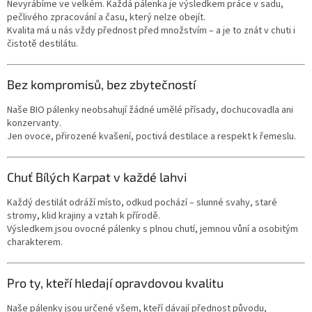
Nevyrábíme ve velkém. Každá pálenka je výsledkem práce v sadu,
pečlivého zpracování a času, který nelze obejít.
Kvalita má u nás vždy přednost před množstvím – a je to znát v chuti i
čistotě destilátu.
Bez kompromisů, bez zbytečností
Naše BIO pálenky neobsahují žádné umělé přísady, dochucovadla ani
konzervanty.
Jen ovoce, přirozené kvašení, poctivá destilace a respekt k řemeslu.
Chuť Bílých Karpat v každé lahvi
Každý destilát odráží místo, odkud pochází – slunné svahy, staré
stromy, klid krajiny a vztah k přírodě.
Výsledkem jsou ovocné pálenky s plnou chutí, jemnou vůní a osobitým
charakterem.
Pro ty, kteří hledají opravdovou kvalitu
Naše pálenky jsou určené všem, kteří dávají přednost původu,