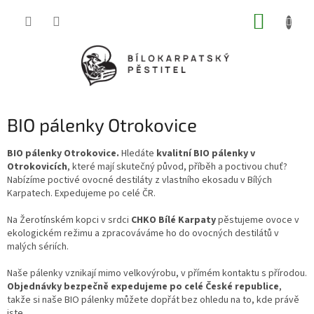
Přejít
NÁKUP
na
obsah
KOŠÍK
BIO pálenky Otrokovice
BIO pálenky Otrokovice.
Hledáte
kvalitní BIO pálenky v
Otrokovicích
, které mají skutečný původ, příběh a poctivou chuť?
Nabízíme poctivé ovocné destiláty z vlastního ekosadu v Bílých
Karpatech. Expedujeme po celé ČR.
Na Žerotínském kopci v srdci
CHKO Bílé Karpaty
pěstujeme ovoce v
ekologickém režimu a zpracováváme ho do ovocných destilátů v
malých sériích.
Naše pálenky vznikají mimo velkovýrobu, v přímém kontaktu s přírodou.
Objednávky bezpečně expedujeme po celé České republice
,
takže si naše BIO pálenky můžete dopřát bez ohledu na to, kde právě
jste.