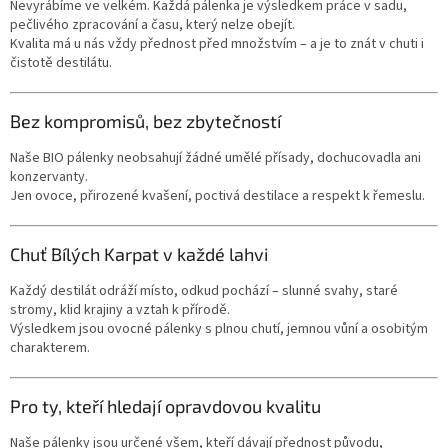
Nevyrábíme ve velkém. Každá pálenka je výsledkem práce v sadu,
pečlivého zpracování a času, který nelze obejít.
Kvalita má u nás vždy přednost před množstvím – a je to znát v chuti i
čistotě destilátu.
Bez kompromisů, bez zbytečností
Naše BIO pálenky neobsahují žádné umělé přísady, dochucovadla ani
konzervanty.
Jen ovoce, přirozené kvašení, poctivá destilace a respekt k řemeslu.
Chuť Bílých Karpat v každé lahvi
Každý destilát odráží místo, odkud pochází – slunné svahy, staré
stromy, klid krajiny a vztah k přírodě.
Výsledkem jsou ovocné pálenky s plnou chutí, jemnou vůní a osobitým
charakterem.
Pro ty, kteří hledají opravdovou kvalitu
Naše pálenky jsou určené všem, kteří dávají přednost původu,