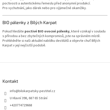
poctivosti a autentickému řemeslu před anonymní produkcí.
Pro vychutnání, jako dárek nebo pro výjimečné okamžiky.
BIO pálenky z Bílých Karpat
Pokud hledáte
poctivé BIO ovocné pálenky
, které vznikají v souladu
s přírodou a bez zbytečných kompromisů, jste na správném místě.
Prohlédněte si naši aktuální nabídku destilátů a objevte chuť Bílých
Karpat v její nejčistší podobě.
Z
á
p
a
Kontakt
t
info
@
bilokarpatsky-pestitel.cz
í
U Hlavní 398, 687 65 Strání
+420774729668