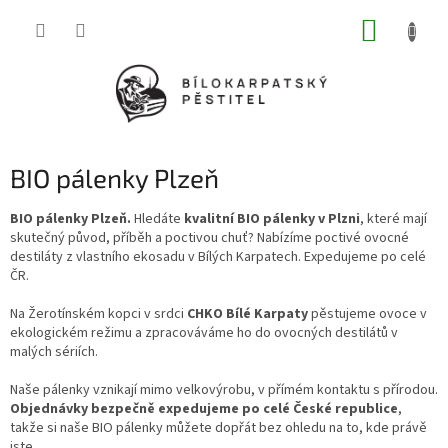
Přejít
NÁKUP
na
obsah
KOŠÍK
BIO pálenky Plzeň
BIO pálenky Plzeň.
Hledáte
kvalitní BIO pálenky v Plzni
, které mají
skutečný původ, příběh a poctivou chuť? Nabízíme poctivé ovocné
destiláty z vlastního ekosadu v Bílých Karpatech. Expedujeme po celé
ČR.
Na Žerotínském kopci v srdci
CHKO Bílé Karpaty
pěstujeme ovoce v
ekologickém režimu a zpracováváme ho do ovocných destilátů v
malých sériích.
Naše pálenky vznikají mimo velkovýrobu, v přímém kontaktu s přírodou.
Objednávky bezpečně expedujeme po celé České republice
,
takže si naše BIO pálenky můžete dopřát bez ohledu na to, kde právě
jste.