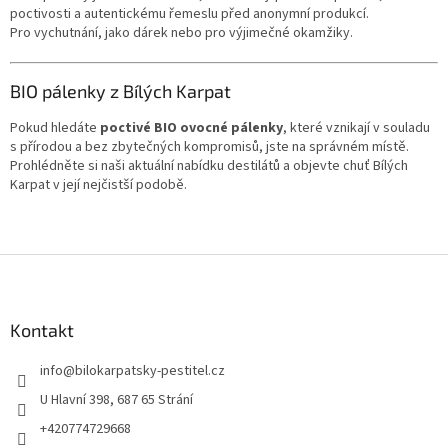
poctivosti a autentickému řemeslu před anonymní produkcí.
Pro vychutnání, jako dárek nebo pro výjimečné okamžiky.
BIO pálenky z Bílých Karpat
Pokud hledáte
poctivé BIO ovocné pálenky
, které vznikají v souladu
s přírodou a bez zbytečných kompromisů, jste na správném místě.
Prohlédněte si naši aktuální nabídku destilátů a objevte chuť Bílých
Karpat v její nejčistší podobě.
Z
á
p
a
Kontakt
t
info
@
bilokarpatsky-pestitel.cz
í
U Hlavní 398, 687 65 Strání
+420774729668