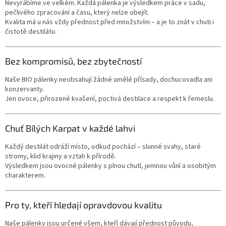
Nevyrábíme ve velkém. Každá pálenka je výsledkem práce v sadu,
pečlivého zpracování a času, který nelze obejít.
Kvalita má u nás vždy přednost před množstvím – a je to znát v chuti i
čistotě destilátu.
Bez kompromisů, bez zbytečností
Naše BIO pálenky neobsahují žádné umělé přísady, dochucovadla ani
konzervanty.
Jen ovoce, přirozené kvašení, poctivá destilace a respekt k řemeslu.
Chuť Bílých Karpat v každé lahvi
Každý destilát odráží místo, odkud pochází – slunné svahy, staré
stromy, klid krajiny a vztah k přírodě.
Výsledkem jsou ovocné pálenky s plnou chutí, jemnou vůní a osobitým
charakterem.
Pro ty, kteří hledají opravdovou kvalitu
Naše pálenky jsou určené všem, kteří dávají přednost původu,