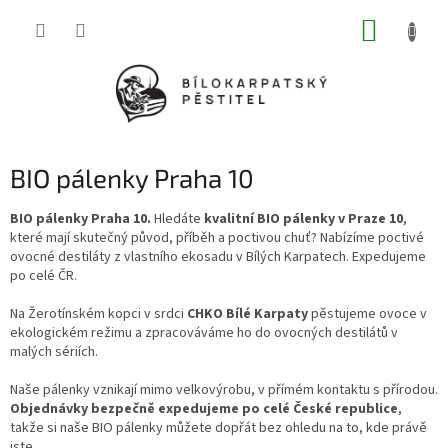
Přejít
NÁKUP
na
obsah
KOŠÍK
BIO pálenky Praha 10
BIO pálenky Praha 10.
Hledáte
kvalitní BIO pálenky v Praze 10
,
které mají skutečný původ, příběh a poctivou chuť? Nabízíme poctivé
ovocné destiláty z vlastního ekosadu v Bílých Karpatech. Expedujeme
po celé ČR.
Na Žerotínském kopci v srdci
CHKO Bílé Karpaty
pěstujeme ovoce v
ekologickém režimu a zpracováváme ho do ovocných destilátů v
malých sériích.
Naše pálenky vznikají mimo velkovýrobu, v přímém kontaktu s přírodou.
Objednávky bezpečně expedujeme po celé České republice
,
takže si naše BIO pálenky můžete dopřát bez ohledu na to, kde právě
jste.