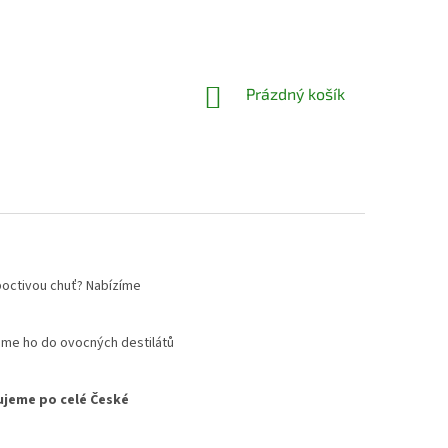
NÁKUPNÍ
Prázdný košík
KOŠÍK
 poctivou chuť? Nabízíme
me ho do ovocných destilátů
jeme po celé České