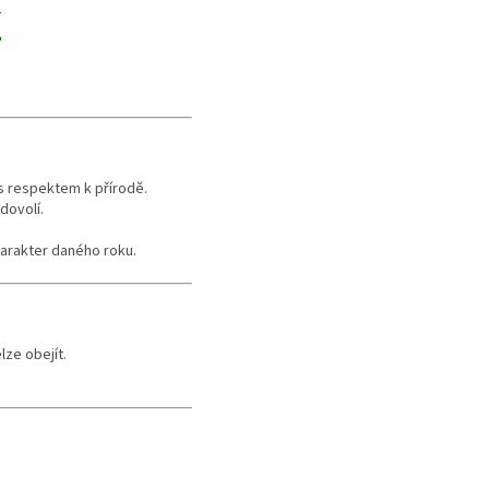
Y
 s respektem k přírodě.
dovolí.
harakter daného roku.
ze obejít.