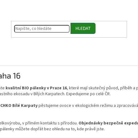
HLEDAT
aha 16
áte
kvalitní BIO pálenky v Praze 16
, které mají skutečný původ, příběh a
lastního ekosadu v Bílých Karpatech. Expedujeme po celé ČR.
i
CHKO Bílé Karpaty
pěstujeme ovoce v ekologickém režimu a zpracovává
elkovýrobu, v přímém kontaktu s přírodou.
Objednávky bezpečně expedu
O pálenky můžete dopřát bez ohledu na to, kde právě jste.