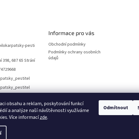
Informace pro vás
Obchodní podmínky
bilokarpatsky-pesti
Podmínky ochrany osobních
údajů
í 398, 687 65 Strání
74729668
rpatsky_pestitel
aci obsahu a reklam, poskytování funkcí
Lokality
Odmítnout
édií a analýze naší návštěvnosti využíváme
ies. Více informací
zde
.
í
áva vyhrazena.
Upravit nastavení cookies