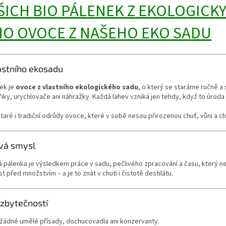
ŠICH BIO PÁLENEK Z EKOLOGICK
O OVOCE Z NAŠEHO EKO SADU
astního ekosadu
ek je
ovoce z vlastního ekologického sadu
, o který se staráme ručně a
y, urychlovače ani náhražky. Každá lahev vzniká jen tehdy, když to úroda 
ré i tradiční odrůdy ovoce, které v sobě nesou přirozenou chuť, vůni a c
vá smysl
pálenka je výsledkem práce v sadu, pečlivého zpracování a času, který nel
 před množstvím – a je to znát v chuti i čistotě destilátu.
zbytečností
 žádné umělé přísady, dochucovadla ani konzervanty.