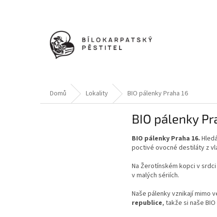
Přejít
na
obsah
Domů
Lokality
BIO pálenky Praha 16
BIO pálenky Pr
BIO pálenky Praha 16.
Hled
poctivé ovocné destiláty z v
Na Žerotínském kopci v srdc
v malých sériích.
Naše pálenky vznikají mimo v
republice
, takže si naše BI