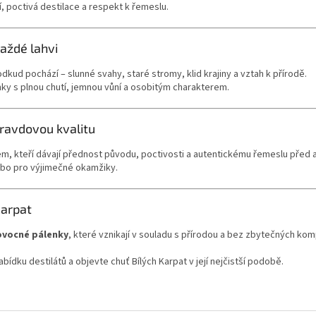
, poctivá destilace a respekt k řemeslu.
každé lahvi
odkud pochází – slunné svahy, staré stromy, klid krajiny a vztah k přírodě.
y s plnou chutí, jemnou vůní a osobitým charakterem.
opravdovou kvalitu
m, kteří dávají přednost původu, poctivosti a autentickému řemeslu před 
ebo pro výjimečné okamžiky.
Karpat
ovocné pálenky
, které vznikají v souladu s přírodou a bez zbytečných ko
abídku destilátů a objevte chuť Bílých Karpat v její nejčistší podobě.