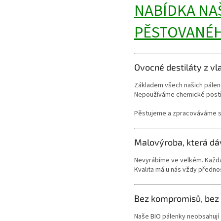
NABÍDKA NA
PĚSTOVANÉH
Ovocné destiláty z vl
Základem všech našich pálen
Nepoužíváme chemické postřik
Pěstujeme a zpracováváme sta
Malovýroba, která dá
Nevyrábíme ve velkém. Každá 
Kvalita má u nás vždy přednost
Bez kompromisů, bez 
Naše BIO pálenky neobsahují