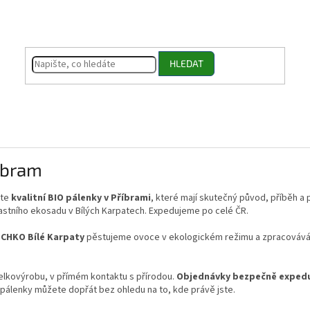
HLEDAT
íbram
áte
kvalitní BIO pálenky v Příbrami
, které mají skutečný původ, příběh a
lastního ekosadu v Bílých Karpatech. Expedujeme po celé ČR.
i
CHKO Bílé Karpaty
pěstujeme ovoce v ekologickém režimu a zpracovává
elkovýrobu, v přímém kontaktu s přírodou.
Objednávky bezpečně expedu
O pálenky můžete dopřát bez ohledu na to, kde právě jste.