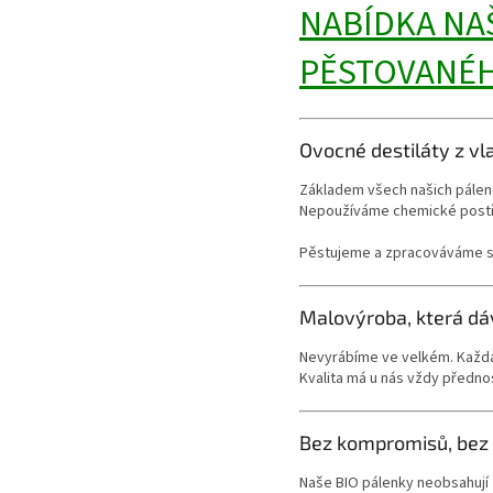
NABÍDKA NA
PĚSTOVANÉH
Ovocné destiláty z vl
Základem všech našich pálen
Nepoužíváme chemické postřik
Pěstujeme a zpracováváme sta
Malovýroba, která dá
Nevyrábíme ve velkém. Každá 
Kvalita má u nás vždy přednost
Bez kompromisů, bez 
Naše BIO pálenky neobsahují