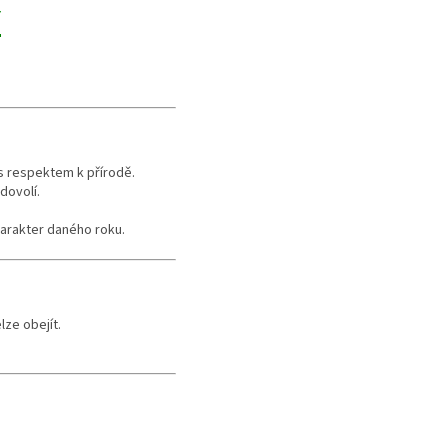
Y
 s respektem k přírodě.
dovolí.
harakter daného roku.
ze obejít.