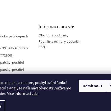
Informace pro vás
Obchodní podmínky
bilokarpatsky-pesti
Podmínky ochrany osobních
údajů
í 398, 687 65 Strání
74729668
rpatsky_pestitel
aci obsahu a reklam, poskytování funkcí
Lokality
Odmítnout
édií a analýze naší návštěvnosti využíváme
ies. Více informací
zde
.
í
áva vyhrazena.
Upravit nastavení cookies