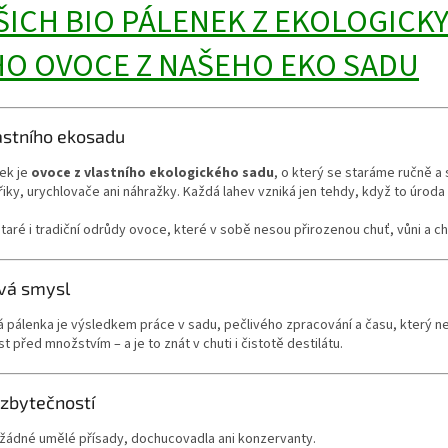
ŠICH BIO PÁLENEK Z EKOLOGICK
O OVOCE Z NAŠEHO EKO SADU
astního ekosadu
ek je
ovoce z vlastního ekologického sadu
, o který se staráme ručně a
y, urychlovače ani náhražky. Každá lahev vzniká jen tehdy, když to úroda 
ré i tradiční odrůdy ovoce, které v sobě nesou přirozenou chuť, vůni a c
vá smysl
pálenka je výsledkem práce v sadu, pečlivého zpracování a času, který nel
 před množstvím – a je to znát v chuti i čistotě destilátu.
zbytečností
 žádné umělé přísady, dochucovadla ani konzervanty.