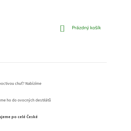
NÁKUPNÍ
Prázdný košík
KOŠÍK
 poctivou chuť? Nabízíme
me ho do ovocných destilátů
jeme po celé České