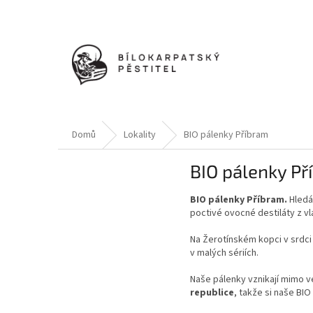
Přejít
na
obsah
Domů
Lokality
BIO pálenky Příbram
BIO pálenky Př
BIO pálenky Příbram.
Hled
poctivé ovocné destiláty z v
Na Žerotínském kopci v srdc
v malých sériích.
Naše pálenky vznikají mimo v
republice
, takže si naše BI