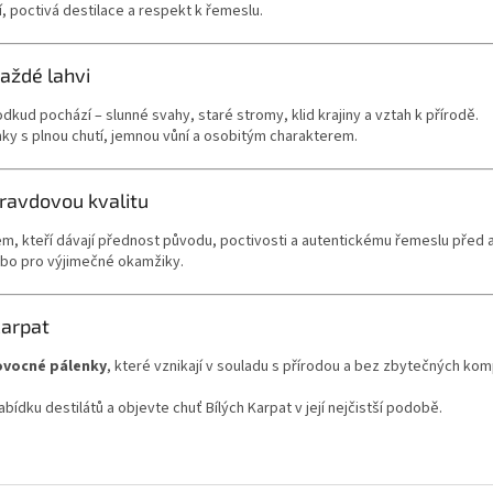
, poctivá destilace a respekt k řemeslu.
každé lahvi
odkud pochází – slunné svahy, staré stromy, klid krajiny a vztah k přírodě.
y s plnou chutí, jemnou vůní a osobitým charakterem.
opravdovou kvalitu
m, kteří dávají přednost původu, poctivosti a autentickému řemeslu před 
ebo pro výjimečné okamžiky.
Karpat
ovocné pálenky
, které vznikají v souladu s přírodou a bez zbytečných ko
abídku destilátů a objevte chuť Bílých Karpat v její nejčistší podobě.