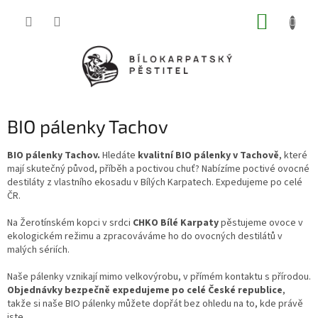
Přejít
NÁKUP
na
obsah
KOŠÍK
BIO pálenky Tachov
BIO pálenky Tachov.
Hledáte
kvalitní BIO pálenky v Tachově
, které
mají skutečný původ, příběh a poctivou chuť? Nabízíme poctivé ovocné
destiláty z vlastního ekosadu v Bílých Karpatech. Expedujeme po celé
ČR.
Na Žerotínském kopci v srdci
CHKO Bílé Karpaty
pěstujeme ovoce v
ekologickém režimu a zpracováváme ho do ovocných destilátů v
malých sériích.
Naše pálenky vznikají mimo velkovýrobu, v přímém kontaktu s přírodou.
Objednávky bezpečně expedujeme po celé České republice
,
takže si naše BIO pálenky můžete dopřát bez ohledu na to, kde právě
jste.