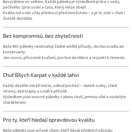
Nevyrábíme ve velkém. Každá pálenka je výsledkem práce v sadu,
pečlivého zpracování a času, který nelze obejít.
Kvalita má u nás vždy přednost před množstvím – a je to znát v chuti i
čistotě destilátu.
Bez kompromisů, bez zbytečností
Naše BIO pálenky neobsahují žádné umělé přísady, dochucovadla ani
konzervanty.
Jen ovoce, přirozené kvašení, poctivá destilace a respekt k řemeslu.
Chuť Bílých Karpat v každé lahvi
Každý destilát odráží místo, odkud pochází – slunné svahy, staré
stromy, klid krajiny a vztah k přírodě.
Výsledkem jsou ovocné pálenky s plnou chutí, jemnou vůní a osobitým
charakterem.
Pro ty, kteří hledají opravdovou kvalitu
Naše pálenky jsou určené všem, kteří dávají přednost původu,