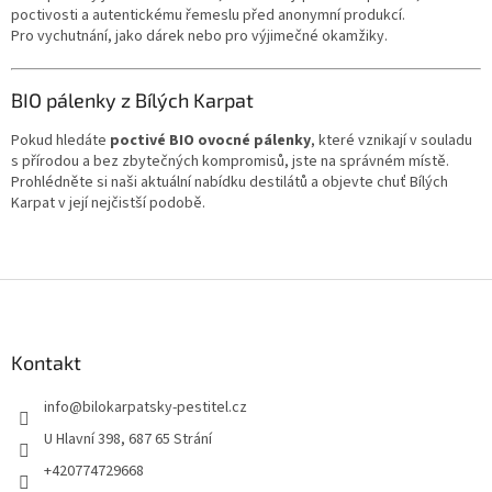
poctivosti a autentickému řemeslu před anonymní produkcí.
Pro vychutnání, jako dárek nebo pro výjimečné okamžiky.
BIO pálenky z Bílých Karpat
Pokud hledáte
poctivé BIO ovocné pálenky
, které vznikají v souladu
s přírodou a bez zbytečných kompromisů, jste na správném místě.
Prohlédněte si naši aktuální nabídku destilátů a objevte chuť Bílých
Karpat v její nejčistší podobě.
Z
á
p
a
Kontakt
t
info
@
bilokarpatsky-pestitel.cz
í
U Hlavní 398, 687 65 Strání
+420774729668