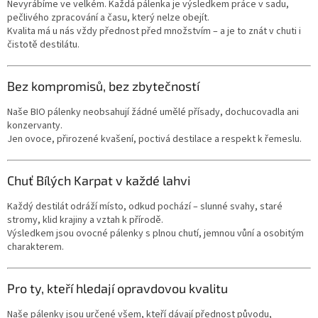
Nevyrábíme ve velkém. Každá pálenka je výsledkem práce v sadu,
pečlivého zpracování a času, který nelze obejít.
Kvalita má u nás vždy přednost před množstvím – a je to znát v chuti i
čistotě destilátu.
Bez kompromisů, bez zbytečností
Naše BIO pálenky neobsahují žádné umělé přísady, dochucovadla ani
konzervanty.
Jen ovoce, přirozené kvašení, poctivá destilace a respekt k řemeslu.
Chuť Bílých Karpat v každé lahvi
Každý destilát odráží místo, odkud pochází – slunné svahy, staré
stromy, klid krajiny a vztah k přírodě.
Výsledkem jsou ovocné pálenky s plnou chutí, jemnou vůní a osobitým
charakterem.
Pro ty, kteří hledají opravdovou kvalitu
Naše pálenky jsou určené všem, kteří dávají přednost původu,