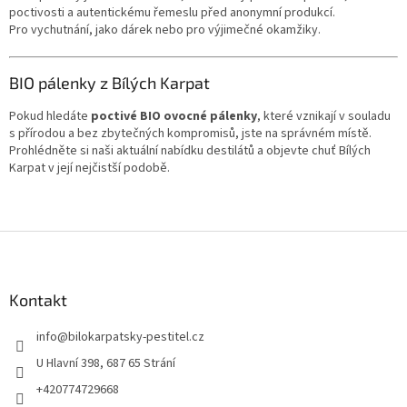
poctivosti a autentickému řemeslu před anonymní produkcí.
Pro vychutnání, jako dárek nebo pro výjimečné okamžiky.
BIO pálenky z Bílých Karpat
Pokud hledáte
poctivé BIO ovocné pálenky
, které vznikají v souladu
s přírodou a bez zbytečných kompromisů, jste na správném místě.
Prohlédněte si naši aktuální nabídku destilátů a objevte chuť Bílých
Karpat v její nejčistší podobě.
Z
á
p
a
Kontakt
t
info
@
bilokarpatsky-pestitel.cz
í
U Hlavní 398, 687 65 Strání
+420774729668