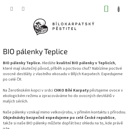
Přejít
NÁKUP
na
obsah
KOŠÍK
BIO pálenky Teplice
BIO pálenky Teplice.
Hledáte
kvalitní BIO pálenky v Teplicích
,
které mají skutečný původ, příběh a poctivou chuť? Nabízíme poctivé
ovocné destiláty z vlastního ekosadu v Bílých Karpatech. Expedujeme
po celé ČR.
Na Žerotínském kopci v srdci
CHKO Bílé Karpaty
pěstujeme ovoce v
ekologickém režimu a zpracováváme ho do ovocných destilátů v
malých sériích.
Naše pálenky vznikají mimo velkovýrobu, v přímém kontaktu s přírodou.
Objednávky bezpečně expedujeme po celé České republice
,
takže si naše BIO pálenky můžete dopřát bez ohledu na to, kde právě
jste.