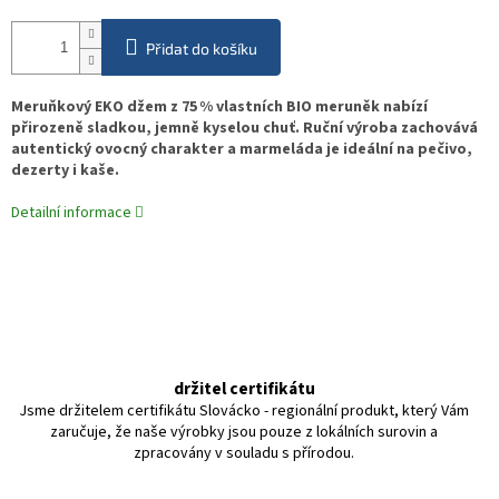
Přidat do košíku
Meruňkový EKO džem z 75 % vlastních BIO meruněk nabízí
přirozeně sladkou, jemně kyselou chuť. Ruční výroba zachovává
autentický ovocný charakter a marmeláda je ideální na pečivo,
dezerty i kaše.
Detailní informace
držitel certifikátu
Jsme držitelem certifikátu Slovácko - regionální produkt, který Vám
zaručuje, že naše výrobky jsou pouze z lokálních surovin a
zpracovány v souladu s přírodou.