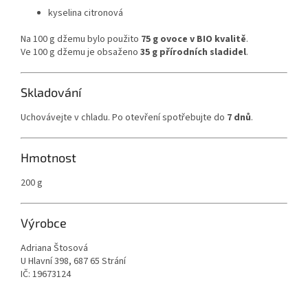
kyselina citronová
Na 100 g džemu bylo použito
75 g ovoce v BIO kvalitě
.
Ve 100 g džemu je obsaženo
35 g přírodních sladidel
.
Skladování
Uchovávejte v chladu. Po otevření spotřebujte do
7 dnů
.
Hmotnost
200 g
Výrobce
Adriana Štosová
U Hlavní 398, 687 65 Strání
IČ: 19673124