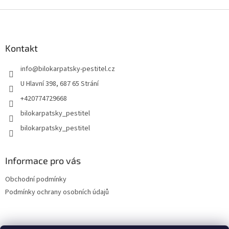
Z
á
p
a
Kontakt
t
info
@
bilokarpatsky-pestitel.cz
í
U Hlavní 398, 687 65 Strání
+420774729668
bilokarpatsky_pestitel
Informace pro vás
Obchodní podmínky
Podmínky ochrany osobních údajů