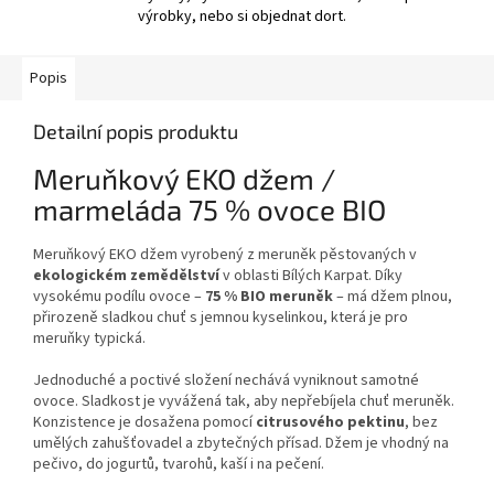
výrobky, nebo si objednat dort.
Popis
Detailní popis produktu
Meruňkový EKO džem /
marmeláda 75 % ovoce BIO
Meruňkový EKO džem vyrobený z meruněk pěstovaných v
ekologickém zemědělství
v oblasti Bílých Karpat. Díky
vysokému podílu ovoce –
75 % BIO meruněk
– má džem plnou,
přirozeně sladkou chuť s jemnou kyselinkou, která je pro
meruňky typická.
Jednoduché a poctivé složení nechává vyniknout samotné
ovoce. Sladkost je vyvážená tak, aby nepřebíjela chuť meruněk.
Konzistence je dosažena pomocí
citrusového pektinu
, bez
umělých zahušťovadel a zbytečných přísad. Džem je vhodný na
pečivo, do jogurtů, tvarohů, kaší i na pečení.