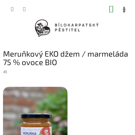
Přejít
NÁKUP
na
obsah
KOŠÍK
Meruňkový EKO džem / marmeláda
75 % ovoce BIO
45