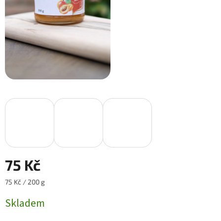
75 Kč
Měrná
75 Kč / 200 g
cena:
Skladem